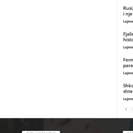
Rusi
i nj
Lajme
Fjal
histo
Lajme
Ferm
para
Lajme
Shko
shte
Lajme