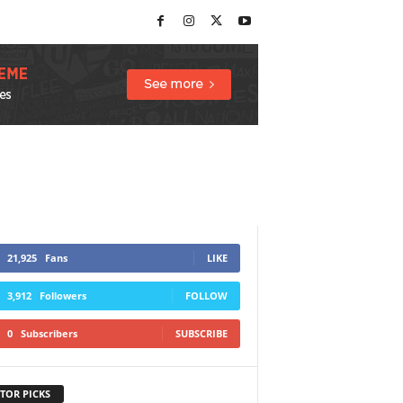
21,925
Fans
LIKE
3,912
Followers
FOLLOW
0
Subscribers
SUBSCRIBE
TOR PICKS