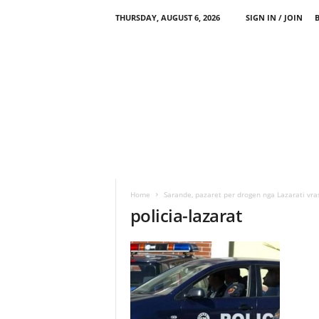
THURSDAY, AUGUST 6, 2026
SIGN IN / JOIN
Home
Sarande, pazaret per drogen nga Lazarati vras
policia-lazarat