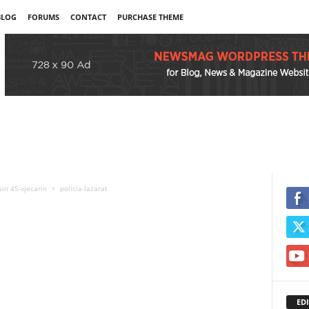
BLOG
FORUMS
CONTACT
PURCHASE THEME
in 45-vjecarin
policia-lazarat
EDI