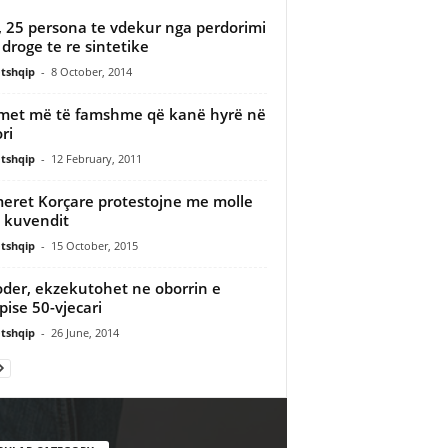
, 25 persona te vdekur nga perdorimi
e droge te re sintetike
tshqip
-
8 October, 2014
imet më të famshme që kanë hyrë në
ri
tshqip
-
12 February, 2011
eret Korçare protestojne me molle
 kuvendit
tshqip
-
15 October, 2015
der, ekzekutohet ne oborrin e
pise 50-vjecari
tshqip
-
26 June, 2014