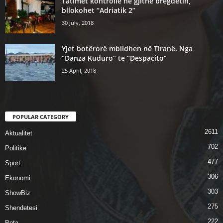
Tatimet kontrolle ne gjithe bregdetin,
bllokohet “Adriatik 2”
30 July, 2018
Yjet botërorë mblidhen në Tiranë. Nga
“Danza Kuduro” te “Despacito”
25 April, 2018
POPULAR CATEGORY
2611
Aktualitet
702
Politike
477
Sport
306
Ekonomi
303
ShowBiz
275
Shendetesi
222
Bota