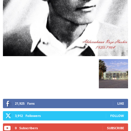
21,925
Fans
LIKE
3,912
Followers
FOLLOW
0
Subscribers
SUBSCRIBE