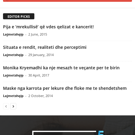
EDITOR PICKS
Pija e ‘mrekullisë’ që vdes qelizat e kancerit!
Lajmetshqip
-
2 June, 2015
Situata e rendit, realiteti dhe perceptimi
Lajmetshqip
-
29 January, 2014
Monika Kryemadhi ka nje mesazh te veçante per te birin
Lajmetshqip
-
30 April, 2017
Maske nga karrota per lekure dhe floke me te shendetshem
Lajmetshqip
-
2 October, 2014