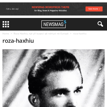
Home
Roza Haxhiu, një yll kuqezi që ndriçoi në Europë
roza-haxhiu
roza-haxhiu