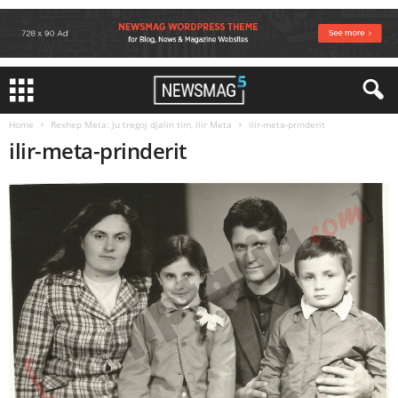
Home
Rexhep Meta: Ju tregoj djalin tim, Ilir Meta
ilir-meta-prinderit
ilir-meta-prinderit