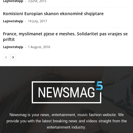
Lajmetshqip
-
3 June, 2015
Komisioni Europian skanon ekonominë shqiptare
Lajmetshqip
-
14 July, 2017
France, myslimanet pjese e meshes. Solidaritet pas vrasjes se
priftit
Lajmetshqip
-
1 August, 2016
Newsmag is your news, entertainment, music fashion website. We
provide you with the latest breaking news and videos straight from the
entertainment industry.