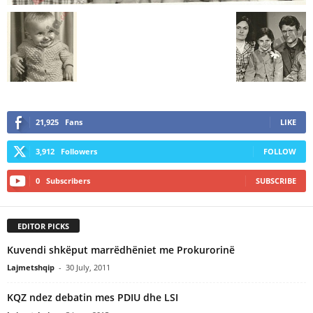
21,925
Fans
LIKE
3,912
Followers
FOLLOW
0
Subscribers
SUBSCRIBE
EDITOR PICKS
Kuvendi shkëput marrëdhëniet me Prokurorinë
Lajmetshqip
-
30 July, 2011
KQZ ndez debatin mes PDIU dhe LSI