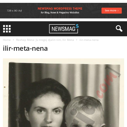
Home
Rexhep Meta: Ju tregoj djalin tim, Ilir Meta
ilir-meta-nena
ilir-meta-nena