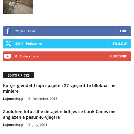
21,925
Fans
LIKE
3,912
Followers
FOLLOW
0
Subscribers
SUBSCRIBE
EDITOR PICKS
Korçë, gjendet trupi i pajetë i 27-vjeçarit të bllokuar në
minierë
Lajmetshqip
-
31 December, 2013
Zbulohen fotot dhe detajet e lidhjes së Lorik Canës me
anglezen e pasur 40-vjeçare
Lajmetshqip
-
31 July, 2011