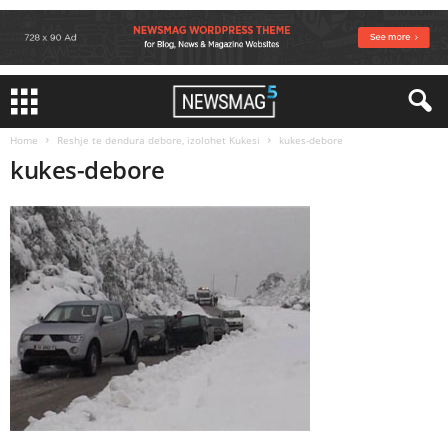
Home
Reshje te dendura debore, izolohet Kukesi
kukes-debore
kukes-debore