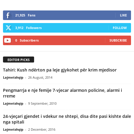
21,925
Fans
LIKE
3,912
Followers
FOLLOW
0
Subscribers
SUBSCRIBE
EDITOR PICKS
Tahiri: Kush ndërton pa leje gjykohet për krim mjedisor
Lajmetshqip
-
26 August, 2014
Pengmarrja e nje femije 7-vjecar alarmon policine, alarmi i
rreme
Lajmetshqip
-
9 September, 2010
24-vjeçari gjendet i vdekur ne shtepi, disa dite pasi kishte dale
nga spitali
Lajmetshqip
-
2 December, 2016