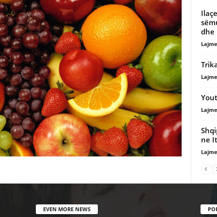
Ilaç
sëmu
dhe 
Lajme
Trik
Lajme
Yout
Lajme
Shqi
ne It
Lajme
EVEN MORE NEWS
PO