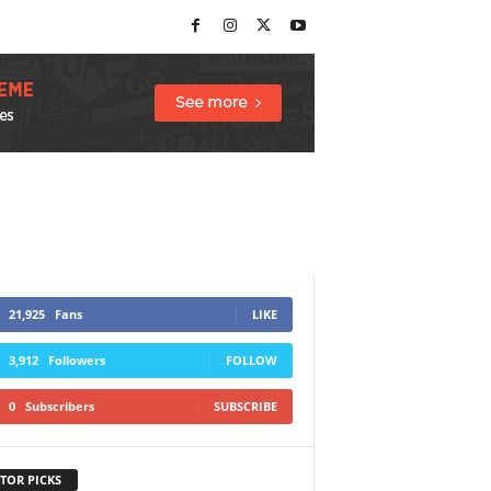
21,925
Fans
LIKE
3,912
Followers
FOLLOW
0
Subscribers
SUBSCRIBE
TOR PICKS