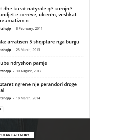
et dhe kurat natyrale që kurojnë
ndjet e zorrëve, ulcerën, veshkat
reumatizmin
tshqip
-
8 February, 2011
ala: arratisen 5 shqiptare nga burgu
tshqip
-
23 March, 2013
ube ndryshon pamje
tshqip
-
30 August, 2017
ptaret ngrene nje perandori droge
ali
tshqip
-
18 March, 2014
PULAR CATEGORY