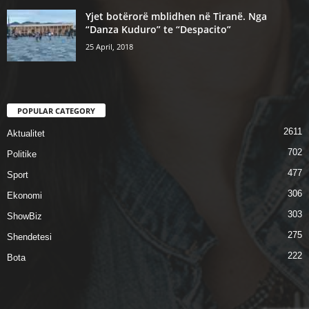
Yjet botërorë mblidhen në Tiranë. Nga
“Danza Kuduro” te “Despacito”
25 April, 2018
POPULAR CATEGORY
2611
Aktualitet
702
Politike
477
Sport
306
Ekonomi
303
ShowBiz
275
Shendetesi
222
Bota