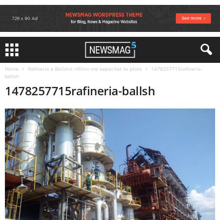
Home
Rafineria e Ballshit rifillon me kapacitet te plote
1478257715rafineria-
ballsh
1478257715rafineria-ballsh