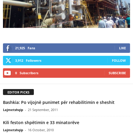
21,925
Fans
LIKE
3,912
Followers
FOLLOW
0
Subscribers
SUBSCRIBE
EDITOR PICKS
Bashkia: Po vijojnë punimet për rehabilitimin e sheshit
Lajmetshqip
-
21 September, 2011
Kili feston shpëtimin e 33 minatorëve
Lajmetshqip
-
16 October, 2010