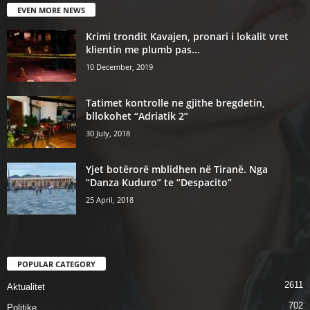
EVEN MORE NEWS
Krimi trondit Kavajen, pronari i lokalit vret
klientin me plumb pas...
10 December, 2019
Tatimet kontrolle ne gjithe bregdetin,
bllokohet “Adriatik 2”
30 July, 2018
Yjet botërorë mblidhen në Tiranë. Nga
“Danza Kuduro” te “Despacito”
25 April, 2018
POPULAR CATEGORY
2611
Aktualitet
702
Politike