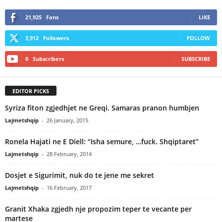
21,925
Fans
LIKE
3,912
Followers
FOLLOW
0
Subscribers
SUBSCRIBE
EDITOR PICKS
Syriza fiton zgjedhjet ne Greqi. Samaras pranon humbjen
Lajmetshqip
-
26 January, 2015
Ronela Hajati ne E Diell: “Isha semure, …fuck. Shqiptaret”
Lajmetshqip
-
28 February, 2014
Dosjet e Sigurimit, nuk do te jene me sekret
Lajmetshqip
-
16 February, 2017
Granit Xhaka zgjedh nje propozim teper te vecante per
martese