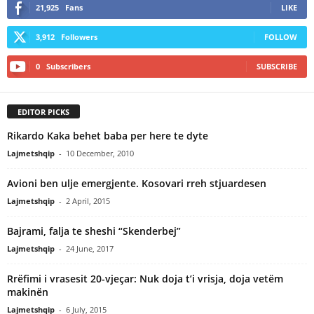
21,925
Fans
LIKE
3,912
Followers
FOLLOW
0
Subscribers
SUBSCRIBE
EDITOR PICKS
Rikardo Kaka behet baba per here te dyte
Lajmetshqip
-
10 December, 2010
Avioni ben ulje emergjente. Kosovari rreh stjuardesen
Lajmetshqip
-
2 April, 2015
Bajrami, falja te sheshi “Skenderbej”
Lajmetshqip
-
24 June, 2017
Rrëfimi i vrasesit 20-vjeçar: Nuk doja t’i vrisja, doja vetëm
makinën
Lajmetshqip
-
6 July, 2015