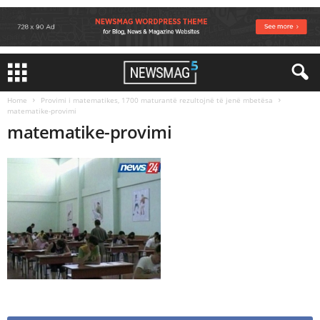
Home
Provimi i matematikes, 1700 maturantë rezultojnë të jenë mbetësa
matematike-provimi
matematike-provimi