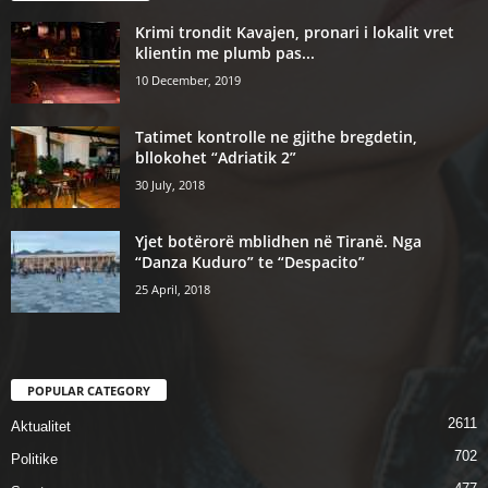
Krimi trondit Kavajen, pronari i lokalit vret
klientin me plumb pas...
10 December, 2019
Tatimet kontrolle ne gjithe bregdetin,
bllokohet “Adriatik 2”
30 July, 2018
Yjet botërorë mblidhen në Tiranë. Nga
“Danza Kuduro” te “Despacito”
25 April, 2018
POPULAR CATEGORY
2611
Aktualitet
702
Politike