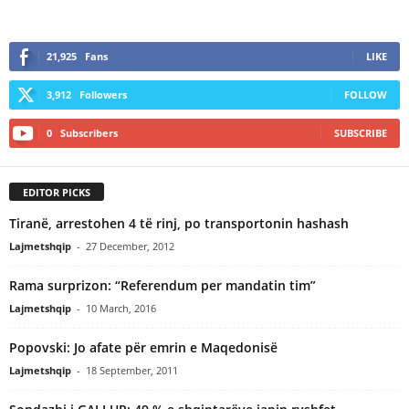
21,925
Fans
LIKE
3,912
Followers
FOLLOW
0
Subscribers
SUBSCRIBE
EDITOR PICKS
Tiranë, arrestohen 4 të rinj, po transportonin hashash
Lajmetshqip
-
27 December, 2012
Rama surprizon: “Referendum per mandatin tim”
Lajmetshqip
-
10 March, 2016
Popovski: Jo afate për emrin e Maqedonisë
Lajmetshqip
-
18 September, 2011