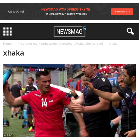
Home
Probleme me Kombetaren, revoltohen Xhaka dhe Abrashi
xhaka
xhaka