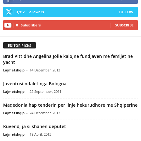
3,912
Followers
FOLLOW
0
Subscribers
SUBSCRIBE
EDITOR PICKS
Brad Pitt dhe Angelina Jolie kalojne fundjaven me femijet ne
yacht
Lajmetshqip
-
14 December, 2013
Juventusi ndalet nga Bologna
Lajmetshqip
-
22 September, 2011
Maqedonia hap tenderin per linje hekurudhore me Shqiperine
Lajmetshqip
-
24 December, 2012
Kuvend, ja si shahen deputet
Lajmetshqip
-
19 April, 2013