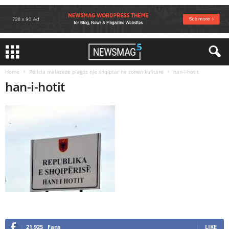
Home
Policia malazeze plagos nje shqiptar ne zonen kufitare
han-i-hotit
han-i-hotit
21,925
Fans
LIKE