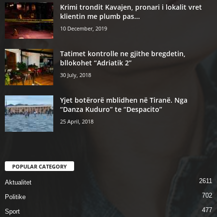
Krimi trondit Kavajen, pronari i lokalit vret
klientin me plumb pas...
10 December, 2019
Tatimet kontrolle ne gjithe bregdetin,
bllokohet “Adriatik 2”
30 July, 2018
Yjet botërorë mblidhen në Tiranë. Nga
“Danza Kuduro” te “Despacito”
25 April, 2018
POPULAR CATEGORY
2611
Aktualitet
702
Politike
477
Sport