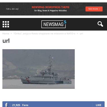
Home
“Oriku”, anija e flotes shqiptare ne misionin e NATO-s
url
url
21,925
Fans
LIKE