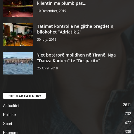
klientin me plumb pas...
10 December, 2019
Tatimet kontrolle ne gjithe bregdetin,
bllokohet “Adriatik 2”
30 July, 2018
Yjet botërorë mblidhen në Tiranë. Nga
“Danza Kuduro” te “Despacito”
25 April, 2018
POPULAR CATEGORY
2611
Aktualitet
702
Politike
477
Sport
306
Ekonomi