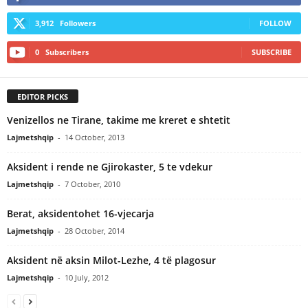
3,912
Followers
FOLLOW
0
Subscribers
SUBSCRIBE
EDITOR PICKS
Venizellos ne Tirane, takime me kreret e shtetit
Lajmetshqip
-
14 October, 2013
Aksident i rende ne Gjirokaster, 5 te vdekur
Lajmetshqip
-
7 October, 2010
Berat, aksidentohet 16-vjecarja
Lajmetshqip
-
28 October, 2014
Aksident në aksin Milot-Lezhe, 4 të plagosur
Lajmetshqip
-
10 July, 2012