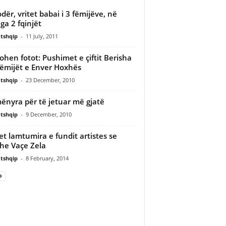
dër, vritet babai i 3 fëmijëve, në
ga 2 fqinjët
tshqip
-
11 July, 2011
ohen fotot: Pushimet e çiftit Berisha
ëmijët e Enver Hoxhës
tshqip
-
23 December, 2010
ënyra për të jetuar më gjatë
tshqip
-
9 December, 2010
pet lamtumira e fundit artistes se
e Vaçe Zela
tshqip
-
8 February, 2014