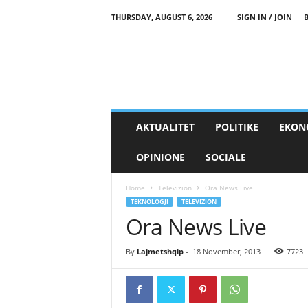
THURSDAY, AUGUST 6, 2026
SIGN IN / JOIN
AKTUALITET
POLITIKE
EKON
OPINIONE
SOCIALE
Home
Televizion
Ora News Live
TEKNOLOGJI
TELEVIZION
Ora News Live
By
Lajmetshqip
-
18 November, 2013
7723