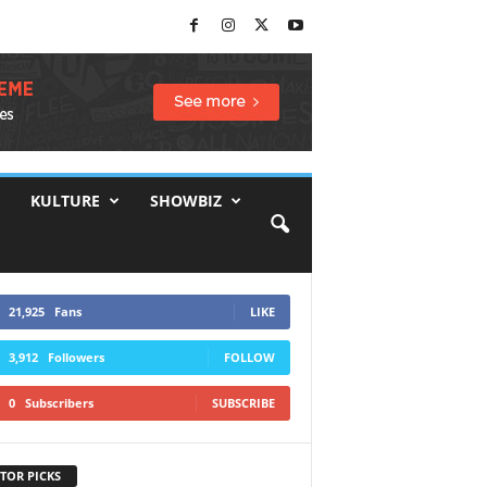
KULTURE
SHOWBIZ
21,925
Fans
LIKE
3,912
Followers
FOLLOW
0
Subscribers
SUBSCRIBE
TOR PICKS