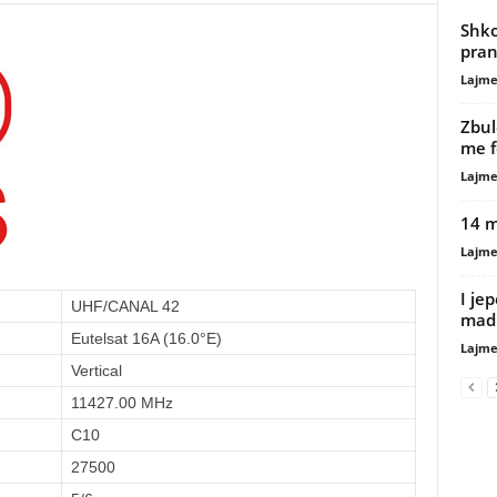
Shko
pran
Lajme
Zbul
me f
Lajme
14 m
Lajme
I je
UHF/CANAL 42
madh
Eutelsat 16A (16.0°E)
Lajme
Vertical
11427.00 MHz
C10
27500