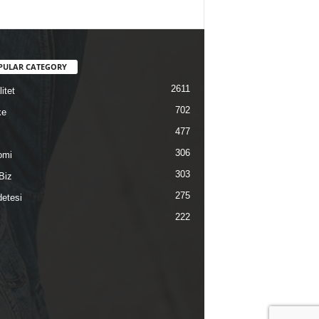
PULAR CATEGORY
2611
itet
702
ke
477
306
omi
303
Biz
275
etesi
222