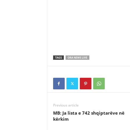
TAGS
ORA NEWS LIVE
Previous article
MB: Ja lista e 742 shqiptarëve në
kërkim