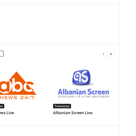
on
Televizion
ws Live
Albanian Screen Live