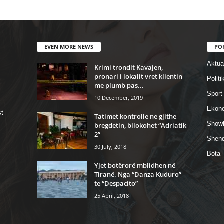
EVEN MORE NEWS
PO
Aktual
Krimi trondit Kavajen,
pronari i lokalit vret klientin
Politi
me plumb pas...
Sport
10 December, 2019
Ekon
st
Tatimet kontrolle ne gjithe
Show
bregdetin, bllokohet “Adriatik
2”
Shend
30 July, 2018
Bota
Yjet botërorë mblidhen në
Tiranë. Nga “Danza Kuduro”
te “Despacito”
25 April, 2018