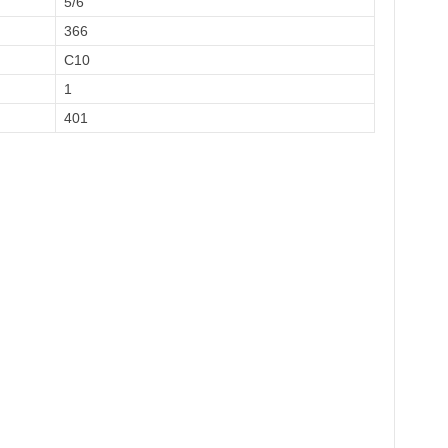
5/6
366
C10
1
401