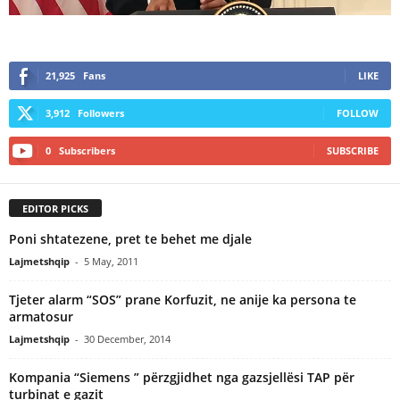
21,925
Fans
LIKE
3,912
Followers
FOLLOW
0
Subscribers
SUBSCRIBE
EDITOR PICKS
Poni shtatezene, pret te behet me djale
Lajmetshqip
-
5 May, 2011
Tjeter alarm “SOS” prane Korfuzit, ne anije ka persona te
armatosur
Lajmetshqip
-
30 December, 2014
Kompania “Siemens ” përzgjidhet nga gazsjellësi TAP për
turbinat e gazit