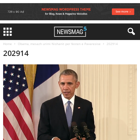
Home
Obama, mesazh urimi Nishanit per festen e Pavaresise
202914
202914