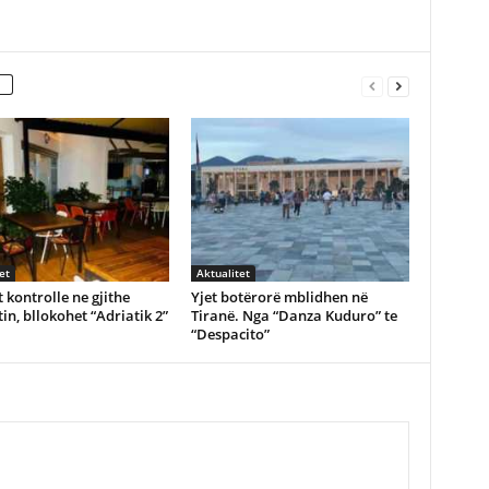
et
Aktualitet
 kontrolle ne gjithe
Yjet botërorë mblidhen në
in, bllokohet “Adriatik 2”
Tiranë. Nga “Danza Kuduro” te
“Despacito”