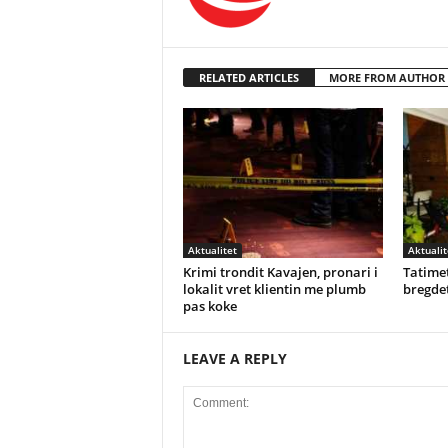
RELATED ARTICLES
MORE FROM AUTHOR
Aktualitet
Aktualit
Krimi trondit Kavajen, pronari i
Tatimet
lokalit vret klientin me plumb
bregdet
pas koke
LEAVE A REPLY