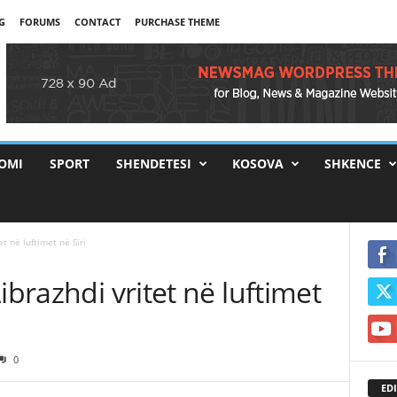
G
FORUMS
CONTACT
PURCHASE THEME
OMI
SPORT
SHENDETESI
KOSOVA
SHKENCE
t në luftimet në Siri
ibrazhdi vritet në luftimet
0
EDI