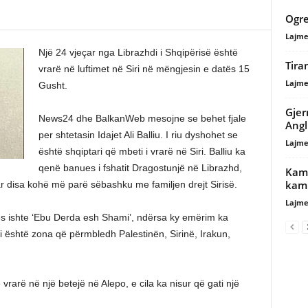
Ogre
Lajme
Një 24 vjeçar nga Librazhdi i Shqipërisë është
Tira
vrarë në luftimet në Siri në mëngjesin e datës 15
Lajme
Gusht.
Gjer
News24 dhe BalkanWeb mesojne se behet fjale
Angl
per shtetasin Idajet Ali Balliu. I riu dyshohet se
Lajme
është shqiptari që mbeti i vrarë në Siri. Balliu ka
qenë banues i fshatit Dragostunjë në Librazhd,
Kamp
kamp
ar disa kohë më parë sëbashku me familjen drejt Sirisë.
Lajme
tës ishte ‘Ebu Derda esh Shami’, ndërsa ky emërim ka
i është zona që përmbledh Palestinën, Sirinë, Irakun,
 vrarë në një betejë në Alepo, e cila ka nisur që gati një