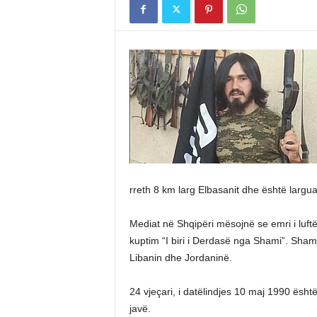
rreth 8 km larg Elbasanit dhe është largu
Mediat në Shqipëri mësojnë se emri i luf
kuptim “I biri i Derdasë nga Shami”. Sham
Libanin dhe Jordaninë.
24 vjeçari, i datëlindjes 10 maj 1990 është
javë.