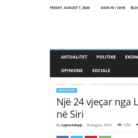
FRIDAY, AUGUST 7, 2026
SIGN IN / JOIN
BLO
AKTUALITET
POLITIKE
EKON
OPINIONE
SOCIALE
Home
Aktualitet
Një 24 vjeçar nga Librazhdi vrite
AKTUALITET
Një 24 vjeçar nga L
në Siri
By
Lajmetshqip
-
16 August, 2014
1154