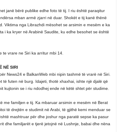
net janë bërë publike edhe foto të tij. I riu është paraqitur
 ndërsa mban armë zjarri në duar. Shokët e tij kanë thënë
ad. Viktima nga Librazhdi mësohet se arsimin e mesëm e ka
ta i ka kryer në Arabinë Saudite, ku edhe besohet se është
 te vrare ne Siri ka arritur mbi 14.
 NË SIRI
gon për News24 e BalkanWeb mbi nipin tashmë të vrarë në Siri.
të futen në burg. Idajeti, thotë xhaxhai, ishte një djalë që
it kujtonin se i riu ndodhej ende në këtë shtet për studime.
hkë me familjen e tij. Ka mbaruar arsimin e mesëm në Berat
toi të drejtën e studimit në Arabi, të gjithë kemi menduar se
është mashtruar për dhe joshur nga paratë sepse ka pasur
rit dhe familjarët e tjerë jetojnë në Lushnje, babai dhe nëna