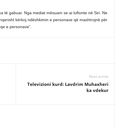
dicka të gabuar. Nga mediat mësuam se ai luftonte në Siri. Ne
Sinqerisht kërkoj ndëshkimin e personave që mashtrojnë për
keqe e personave”.
Next article
Televizioni kurd: Lavdrim Muhaxheri
ka vdekur