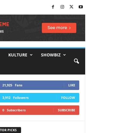
KULTURE
SHOWBIZ
21,925
Fans
LIKE
3,912
Followers
FOLLOW
0
Subscribers
SUBSCRIBE
TOR PICKS