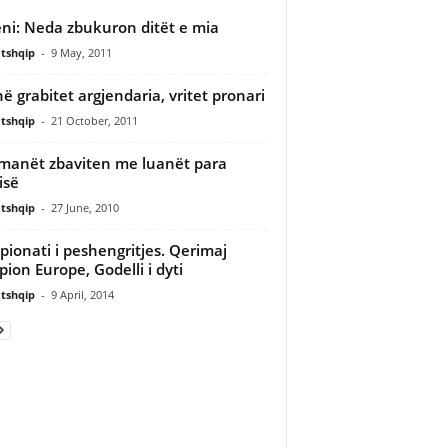
ni: Neda zbukuron ditët e mia
tshqip
-
9 May, 2011
në grabitet argjendaria, vritet pronari
tshqip
-
21 October, 2011
manët zbaviten me luanët para
isë
tshqip
-
27 June, 2010
ionati i peshengritjes. Qerimaj
ion Europe, Godelli i dyti
tshqip
-
9 April, 2014