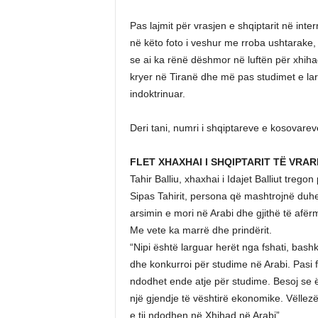
Pas lajmit për vrasjen e shqiptarit në inter
në këto foto i veshur me rroba ushtarake,
se ai ka rënë dëshmor në luftën për xhih
kryer në Tiranë dhe më pas studimet e lar
indoktrinuar.
Deri tani, numri i shqiptareve e kosovareve
FLET XHAXHAI I SHQIPTARIT TË VRARË
Tahir Balliu, xhaxhai i Idajet Balliut tre
Sipas Tahirit, persona që mashtrojnë duhet 
arsimin e mori në Arabi dhe gjithë të afërm
Me vete ka marrë dhe prindërit.
“Nipi është larguar herët nga fshati, bas
dhe konkurroi për studime në Arabi. Pasi fi
ndodhet ende atje për studime. Besoj se 
një gjendje të vështirë ekonomike. Vëllezë
e tij ndodhen në Xhihad në Arabi”.