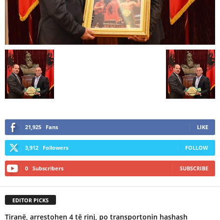
21,925
Fans
LIKE
3,912
Followers
FOLLOW
0
Subscribers
SUBSCRIBE
EDITOR PICKS
Tiranë, arrestohen 4 të rinj, po transportonin hashash