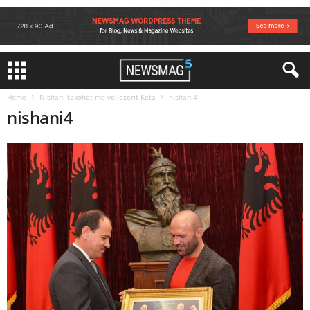
Home
Nishani takohet me vellezerit Keta
nishani4
nishani4