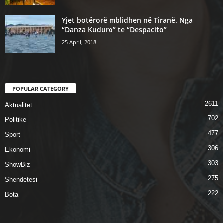
Yjet botërorë mblidhen në Tiranë. Nga
“Danza Kuduro” te “Despacito”
25 April, 2018
POPULAR CATEGORY
2611
Aktualitet
702
Politike
477
Sport
306
Ekonomi
303
ShowBiz
275
Shendetesi
222
Bota