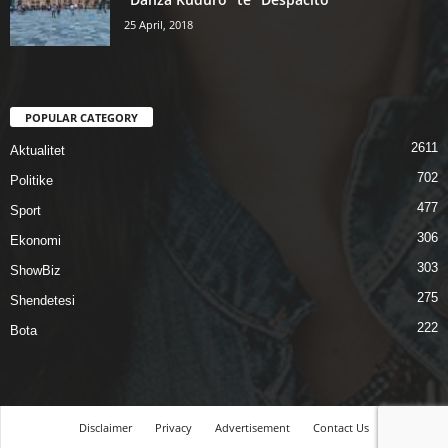
25 April, 2018
POPULAR CATEGORY
2611
Aktualitet
702
Politike
477
Sport
306
Ekonomi
303
ShowBiz
275
Shendetesi
222
Bota
Disclaimer
Privacy
Advertisement
Contact Us