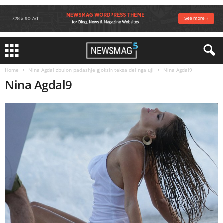
Home
Nina Agdal zbulon padashje gjoksin teksa del nga uji
Nina Agdal9
Nina Agdal9