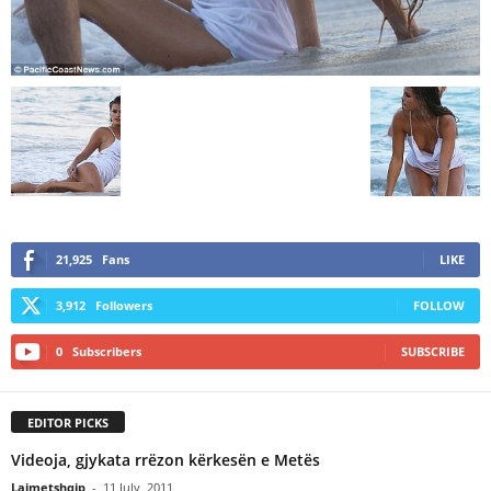
21,925
Fans
LIKE
3,912
Followers
FOLLOW
0
Subscribers
SUBSCRIBE
EDITOR PICKS
Videoja, gjykata rrëzon kërkesën e Metës
Lajmetshqip
-
11 July, 2011