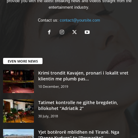
provide you with the latest breaking news and videos straight from the
entertainment industry.
Contact us:
contact@yoursite.com
EVEN MORE NEWS
Krimi trondit Kavajen, pronari i lokalit vret
klientin me plumb pas...
10 December, 2019
Tatimet kontrolle ne gjithe bregdetin,
bllokohet “Adriatik 2”
30 July, 2018
Yjet botërorë mblidhen në Tiranë. Nga
“Danza Kuduro” te “Despacito”