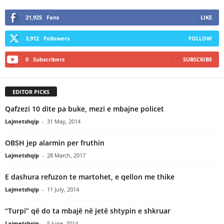
21,925
Fans
LIKE
3,912
Followers
FOLLOW
0
Subscribers
SUBSCRIBE
EDITOR PICKS
Qafzezi 10 dite pa buke, mezi e mbajne policet
Lajmetshqip
-
31 May, 2014
OBSH jep alarmin per fruthin
Lajmetshqip
-
28 March, 2017
E dashura refuzon te martohet, e qellon me thike
Lajmetshqip
-
11 July, 2014
“Turpi” që do ta mbajë në jetë shtypin e shkruar
Lajmetshqip
-
5 June, 2014