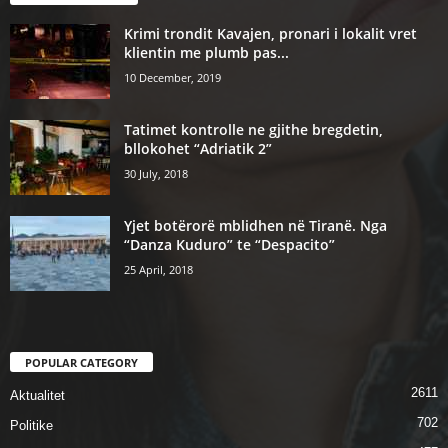
Krimi trondit Kavajen, pronari i lokalit vret
klientin me plumb pas...
10 December, 2019
Tatimet kontrolle ne gjithe bregdetin,
bllokohet “Adriatik 2”
30 July, 2018
Yjet botërorë mblidhen në Tiranë. Nga
“Danza Kuduro” te “Despacito”
25 April, 2018
POPULAR CATEGORY
2611
Aktualitet
702
Politike