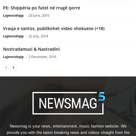
PE: Shqipëria po futet në rrugë qorre
Lajmetshqip
-
20 June, 2010
Vrasja e santos, publikohet video shokuese (+18)
Lajmetshqip
-
22 July, 2014
Nostradamusi & Nastradini
Lajmetshqip
-
2 December, 2016
Newsmag is your news, entertainment, music fashion website. We
provide you with the latest breaking news and videos straight from the