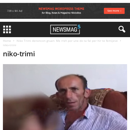
Home
Niko Trimi denoncon gruan: Me rreh por une do ta fal per hir te femijeve
niko-trimi
niko-trimi