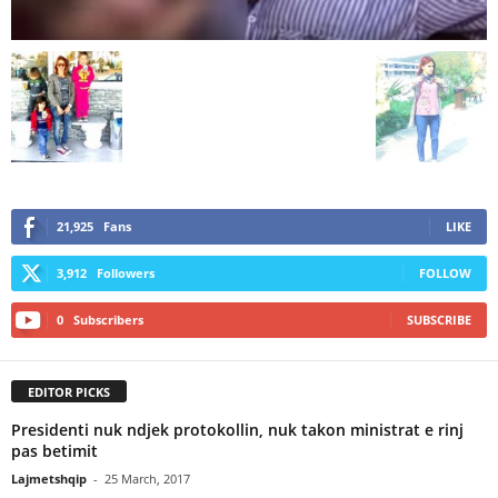
21,925
Fans
LIKE
3,912
Followers
FOLLOW
0
Subscribers
SUBSCRIBE
EDITOR PICKS
Presidenti nuk ndjek protokollin, nuk takon ministrat e rinj
pas betimit
Lajmetshqip
-
25 March, 2017