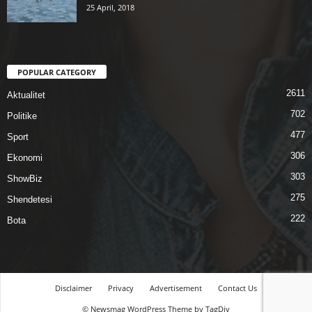
25 April, 2018
POPULAR CATEGORY
2611
Aktualitet
702
Politike
477
Sport
306
Ekonomi
303
ShowBiz
275
Shendetesi
222
Bota
Disclaimer
Privacy
Advertisement
Contact Us
© Newsmag WordPress Theme by TagDiv