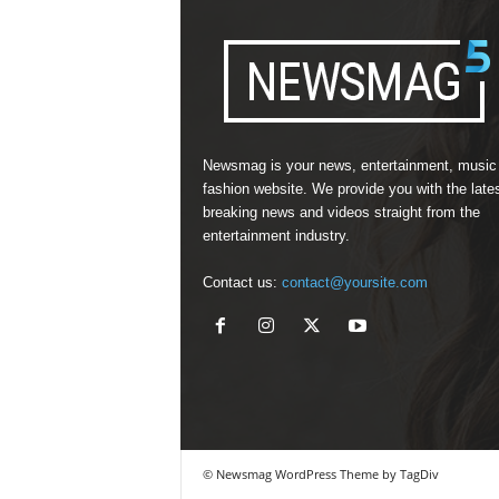
Newsmag is your news, entertainment, music
fashion website. We provide you with the late
breaking news and videos straight from the
entertainment industry.
Contact us:
contact@yoursite.com
© Newsmag WordPress Theme by TagDiv