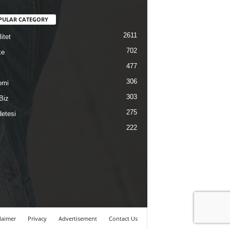
PULAR CATEGORY
2611
itet
702
ke
477
306
omi
303
Biz
275
etesi
222
laimer
Privacy
Advertisement
Contact Us