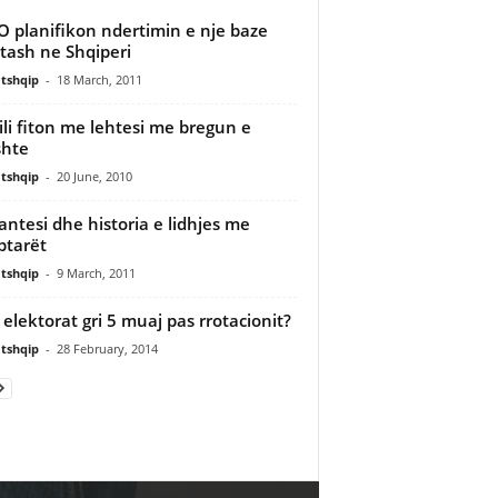
 planifikon ndertimin e nje baze
tash ne Shqiperi
tshqip
-
18 March, 2011
ili fiton me lehtesi me bregun e
shte
tshqip
-
20 June, 2010
antesi dhe historia e lidhjes me
ptarët
tshqip
-
9 March, 2011
 elektorat gri 5 muaj pas rrotacionit?
tshqip
-
28 February, 2014