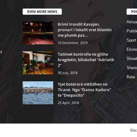
EVEN MORE NEWS
PO
Aktual
Krimi trondit Kavajen,
pronari i lokalit vret klientin
Politi
me plumb pas...
Sport
10 December, 2019
Ekon
st
Tatimet kontrolle ne gjithe
Show
bregdetin, bllokohet “Adriatik
2”
Shend
30 July, 2018
Bota
Yjet botërorë mblidhen në
Tiranë. Nga “Danza Kuduro”
te “Despacito”
25 April, 2018
Disc