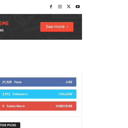
21,925
Fans
LIKE
3,912
Followers
FOLLOW
0
Subscribers
SUBSCRIBE
TOR PICKS