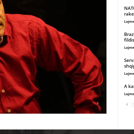
NATO
rake
Lajme
Braz
fildi
Lajme
Serv
shqi
Lajme
A ka
Lajme