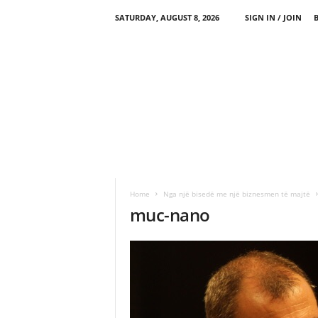
SATURDAY, AUGUST 8, 2026
SIGN IN / JOIN
Home
Nga një bisedë me një biznesmen të majtë
muc-nano