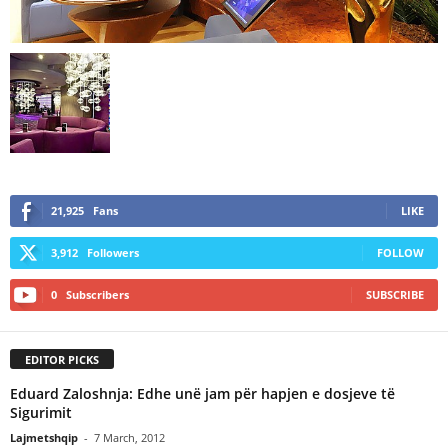
21,925
Fans
LIKE
3,912
Followers
FOLLOW
0
Subscribers
SUBSCRIBE
EDITOR PICKS
Eduard Zaloshnja: Edhe unë jam për hapjen e dosjeve të
Sigurimit
Lajmetshqip
-
7 March, 2012