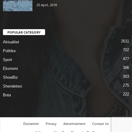
25 April, 2018
POPULAR CATEGORY
2611
Aktualitet
702
Politike
477
Sport
306
Ekonomi
303
ShowBiz
275
Shendetesi
222
Bota
Disclaimer
Privacy
Advertisement
Contact Us