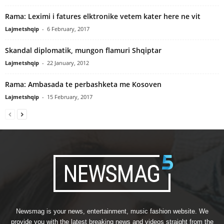
Rama: Leximi i fatures elktronike vetem kater here ne vit
Lajmetshqip
-
6 February, 2017
Skandal diplomatik, mungon flamuri Shqiptar
Lajmetshqip
-
22 January, 2012
Rama: Ambasada te perbashketa me Kosoven
Lajmetshqip
-
15 February, 2017
Newsmag is your news, entertainment, music fashion website. We
provide you with the latest breaking news and videos straight from the