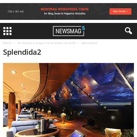
Home
Ne bordin e anijes me te bukur ne bote
Splendida2
Splendida2