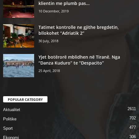
klientin me plumb pas...
10 December, 2019
Tatimet kontrolle ne gjithe bregdetin,
bllokohet “Adriatik 2”
30 July, 2018
Yjet botërorë mblidhen në Tiranë. Nga
“Danza Kuduro” te “Despacito”
25 April, 2018
POPULAR CATEGORY
2611
Aktualitet
702
Politike
477
Sport
306
Ekonomi