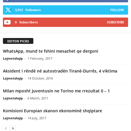
3,912
Followers
FOLLOW
0
Subscribers
SUBSCRIBE
EDITOR PICKS
WhatsApp, mund te fshini mesazhet qe dergoni
Lajmetshqip
-
1 February, 2017
Aksident i rëndë në autostradën Tiranë-Durrës, 4 viktima
Lajmetshqip
-
14 October, 2016
Milan mposht Juventusin ne Torino me rrezultat 0 – 1
Lajmetshqip
-
6 March, 2011
Komisioni Europian skanon ekonominë shqiptare
Lajmetshqip
-
14 July, 2017