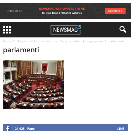
Home
Ndryshimet kushtetuese, Ruçi: Votojini, Patozi: Janë paçavure
parlamenti
parlamenti
21,925
Fans
LIKE