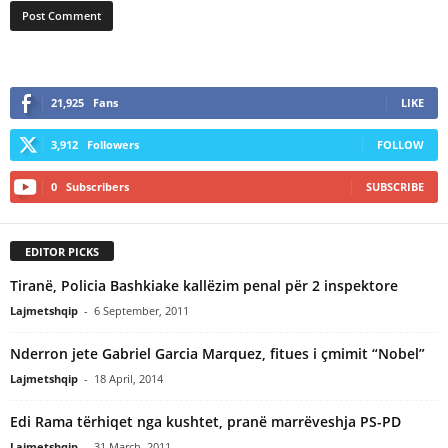
21,925
Fans
LIKE
3,912
Followers
FOLLOW
0
Subscribers
SUBSCRIBE
EDITOR PICKS
Tiranë, Policia Bashkiake kallëzim penal për 2 inspektore
Lajmetshqip
-
6 September, 2011
Nderron jete Gabriel Garcia Marquez, fitues i çmimit “Nobel”
Lajmetshqip
-
18 April, 2014
Edi Rama tërhiqet nga kushtet, pranë marrëveshja PS-PD
Lajmetshqip
-
31 March, 2011