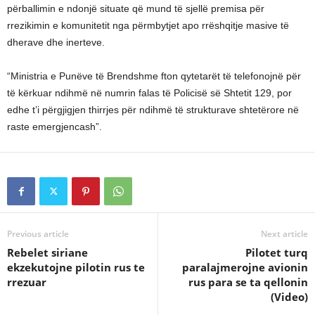
përballimin e ndonjë situate që mund të sjellë premisa për
rrezikimin e komunitetit nga përmbytjet apo rrëshqitje masive të
dherave dhe inerteve.
“Ministria e Punëve të Brendshme fton qytetarët të telefonojnë për
të kërkuar ndihmë në numrin falas të Policisë së Shtetit 129, por
edhe t’i përgjigjen thirrjes për ndihmë të strukturave shtetërore në
raste emergjencash”.
Previous article
Next article
Rebelet siriane
Pilotet turq
ekzekutojne pilotin rus te
paralajmerojne avionin
rrezuar
rus para se ta qellonin
(Video)