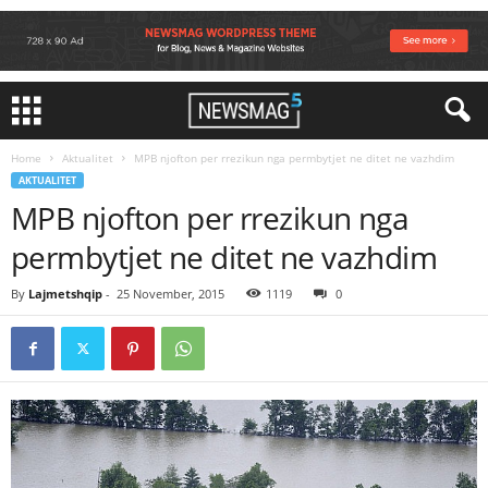
Home
Aktualitet
MPB njofton per rrezikun nga permbytjet ne ditet ne vazhdim
AKTUALITET
MPB njofton per rrezikun nga
permbytjet ne ditet ne vazhdim
By
Lajmetshqip
-
25 November, 2015
1119
0