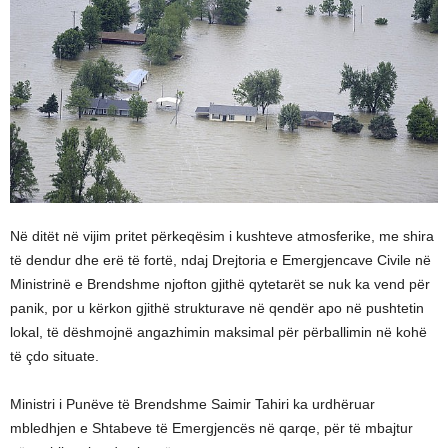
Në ditët në vijim pritet përkeqësim i kushteve atmosferike, me shira
të dendur dhe erë të fortë, ndaj Drejtoria e Emergjencave Civile në
Ministrinë e Brendshme njofton gjithë qytetarët se nuk ka vend për
panik, por u kërkon gjithë strukturave në qendër apo në pushtetin
lokal, të dëshmojnë angazhimin maksimal për përballimin në kohë
të çdo situate.
Ministri i Punëve të Brendshme Saimir Tahiri ka urdhëruar
mbledhjen e Shtabeve të Emergjencës në qarqe, për të mbajtur