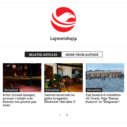
Lajmetshqip
RELATED ARTICLES
MORE FROM AUTHOR
Aktualitet
Aktualitet
Aktualitet
Krimi trondit Kavajen,
Tatimet kontrolle ne
Yjet botërorë mblidhen
pronari i lokalit vret
gjithe bregdetin,
në Tiranë. Nga “Danza
klientin me plumb pas
bllokohet “Adriatik 2”
Kuduro” te “Despacito”
koke