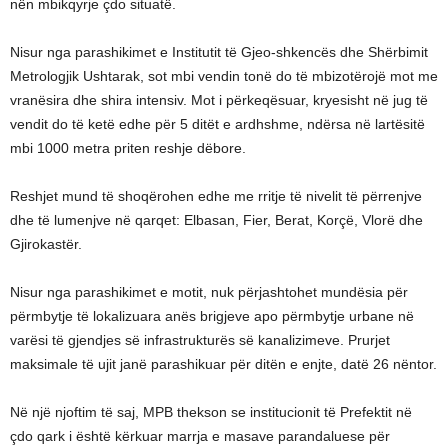
nën mbikqyrje çdo situatë.
Nisur nga parashikimet e Institutit të Gjeo-shkencës dhe Shërbimit
Metrologjik Ushtarak, sot mbi vendin tonë do të mbizotërojë mot me
vranësira dhe shira intensiv. Mot i përkeqësuar, kryesisht në jug të
vendit do të ketë edhe për 5 ditët e ardhshme, ndërsa në lartësitë
mbi 1000 metra priten reshje dëbore.
Reshjet mund të shoqërohen edhe me rritje të nivelit të përrenjve
dhe të lumenjve në qarqet: Elbasan, Fier, Berat, Korçë, Vlorë dhe
Gjirokastër.
Nisur nga parashikimet e motit, nuk përjashtohet mundësia për
përmbytje të lokalizuara anës brigjeve apo përmbytje urbane në
varësi të gjendjes së infrastrukturës së kanalizimeve. Prurjet
maksimale të ujit janë parashikuar për ditën e enjte, datë 26 nëntor.
Në një njoftim të saj, MPB thekson se institucionit të Prefektit në
çdo qark i është kërkuar marrja e masave parandaluese për