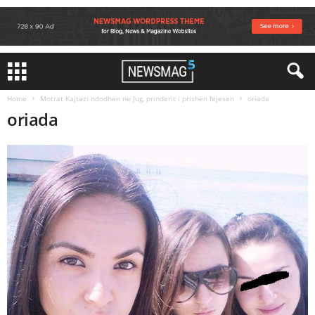
Home
Motrat Kajtazi ndodhen ne Jug, prinderit i prishen fejesen
oriada
oriada