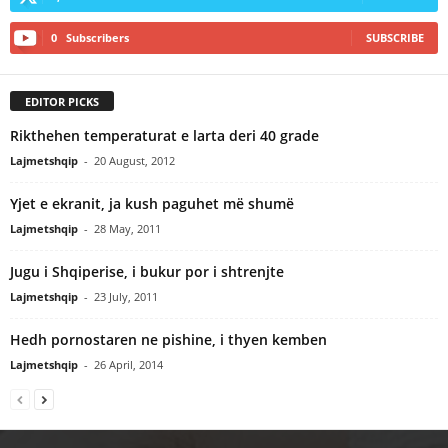
0
Subscribers
SUBSCRIBE
EDITOR PICKS
Rikthehen temperaturat e larta deri 40 grade
Lajmetshqip
-
20 August, 2012
Yjet e ekranit, ja kush paguhet më shumë
Lajmetshqip
-
28 May, 2011
Jugu i Shqiperise, i bukur por i shtrenjte
Lajmetshqip
-
23 July, 2011
Hedh pornostaren ne pishine, i thyen kemben
Lajmetshqip
-
26 April, 2014