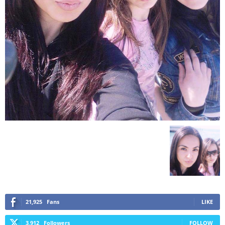
21,925
Fans
LIKE
3,912
Followers
FOLLOW