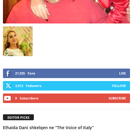
21,925
Fans
LIKE
3,912
Followers
FOLLOW
0
Subscribers
SUBSCRIBE
EDITOR PICKS
Elhaida Dani shkelqen ne “The Voice of Italy”