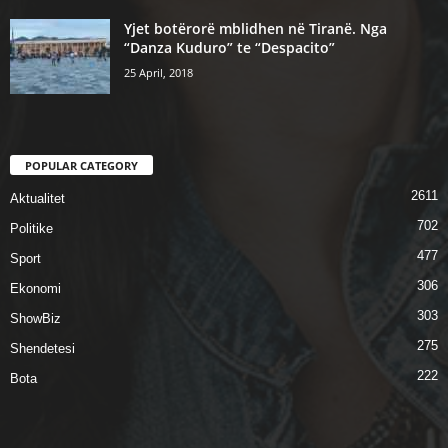
Yjet botërorë mblidhen në Tiranë. Nga
“Danza Kuduro” te “Despacito”
25 April, 2018
POPULAR CATEGORY
2611
Aktualitet
702
Politike
477
Sport
306
Ekonomi
303
ShowBiz
275
Shendetesi
222
Bota