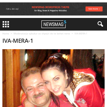
Home
Moderatorja sybukur se shpejti do te behet nene
IVA-MERA-1
IVA-MERA-1