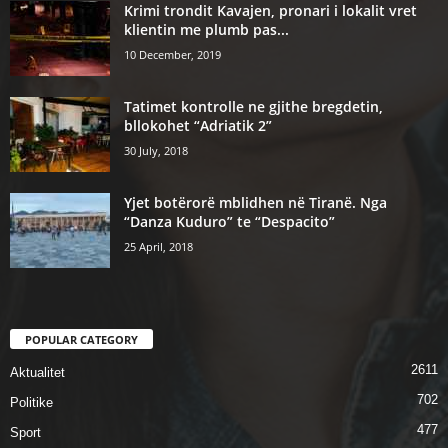
Krimi trondit Kavajen, pronari i lokalit vret
klientin me plumb pas...
10 December, 2019
Tatimet kontrolle ne gjithe bregdetin,
bllokohet “Adriatik 2”
30 July, 2018
Yjet botërorë mblidhen në Tiranë. Nga
“Danza Kuduro” te “Despacito”
25 April, 2018
POPULAR CATEGORY
2611
Aktualitet
702
Politike
477
Sport