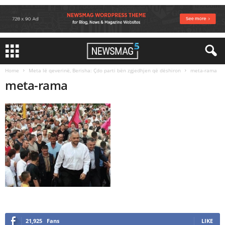
Home
Meta lë qeverinë, Berisha: Çdo parti bën zgjedhjen që dëshiron
meta-rama
meta-rama
21,925
Fans
LIKE