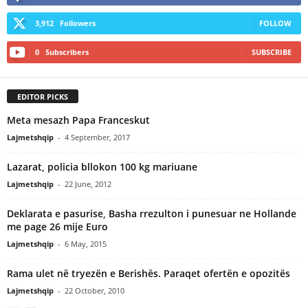
3,912
Followers
FOLLOW
0
Subscribers
SUBSCRIBE
EDITOR PICKS
Meta mesazh Papa Franceskut
Lajmetshqip
-
4 September, 2017
Lazarat, policia bllokon 100 kg mariuane
Lajmetshqip
-
22 June, 2012
Deklarata e pasurise, Basha rrezulton i punesuar ne Hollande
me page 26 mije Euro
Lajmetshqip
-
6 May, 2015
Rama ulet në tryezën e Berishës. Paraqet ofertën e opozitës
Lajmetshqip
-
22 October, 2010