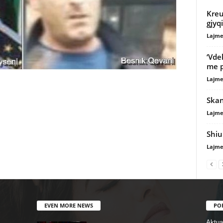
Kreu
gjyq
Lajme
‘Vde
me p
Lajme
Skand
Lajme
Shiu
Lajme
EVEN MORE NEWS
PO
Aktual