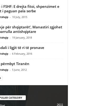
 i FSHF: E drejta fitoi, shpenzimet e
it i paguan pala serbe
tshqip
-
10 July, 2015
kje për shqiptarët’, Manastiri zgjohet
arrulla antishqiptare
tshqip
-
19 January, 2018
ali i ligjit të ri të pronave
tshqip
-
6 February, 2016
 përmbyt Tiranën
tshqip
-
5 June, 2012
PULAR CATEGORY
2611
itet