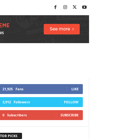
21,925
Fans
LIKE
3,912
Followers
FOLLOW
0
Subscribers
SUBSCRIBE
TOR PICKS