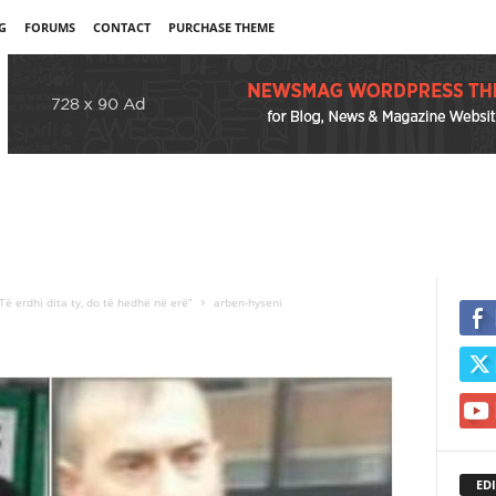
G
FORUMS
CONTACT
PURCHASE THEME
ë erdhi dita ty, do të hedhë në erë”
arben-hyseni
EDI