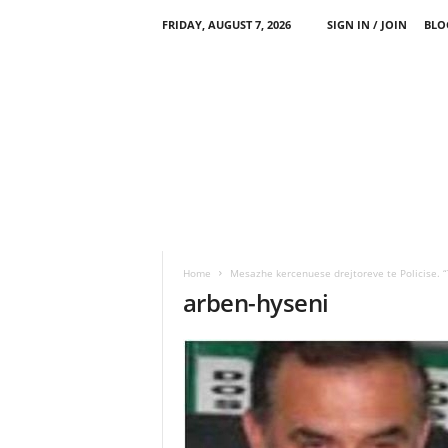
FRIDAY, AUGUST 7, 2026
SIGN IN / JOIN
BLO
Home
Mesazhe kercenuese drejtoreve te Policise. “T
arben-hyseni