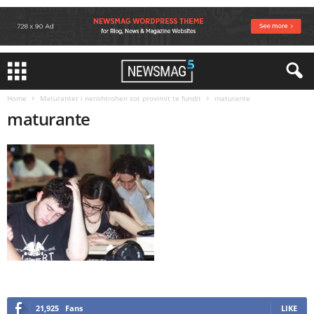
Home
Maturantet i nenshtrohen sot provimit te fundit
maturante
maturante
21,925
Fans
LIKE