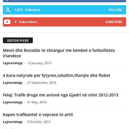
3,912
Followers
FOLLOW
0
Subscribers
SUBSCRIBE
EDITOR PICKS
Messi dhe Ronaldo te shtangur me kembet e futbollistes
irlandeze
Lajmetshqip
-
13 January, 2015
4 kura natyrale per fytyren,celulitin,thonjte dhe floket
Lajmetshqip
-
27 September, 2014
Felaj: Trafik droge me avionë nga Gjadri në vitet 2012-2013
Lajmetshqip
-
31 May, 2014
Kapen trafikantet e veprave te artit
Lajmetshqip
-
9 October, 2013