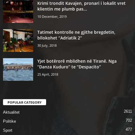
Krimi trondit Kavajen, pronari i lokalit vret
klientin me plumb pas...
10 December, 2019
Tatimet kontrolle ne gjithe bregdetin,
bllokohet “Adriatik 2”
30 July, 2018
Yjet botërorë mblidhen në Tiranë. Nga
“Danza Kuduro” te “Despacito”
25 April, 2018
POPULAR CATEGORY
2611
Aktualitet
702
Politike
477
Sport