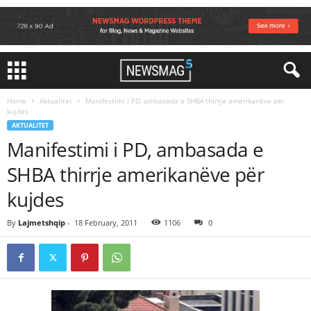
Home
Aktualitet
Manifestimi i PD, ambasada e SHBA thirrje amerikanëve për
kujdes
AKTUALITET
Manifestimi i PD, ambasada e
SHBA thirrje amerikanëve për
kujdes
By
Lajmetshqip
-
18 February, 2011
1106
0