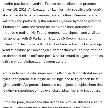
madhe publike në qytetin e Tiranës në pasditen e së premtes,
Shkurt 18, 2011. Ambasada nuk ka informata specifike për fushën
skenën ku do të bëhet demonstrata e njoftuar. Demonstratat e
kaluara kanë prekur të gjitha arteriet kryesore hyrëse të qytetit të
Tiranës dhe kanë ndërprerë në mënyrë të konsiderueshme
rrjedhën e trafikut. Në Tiranë, demonstrata shpesh janë zhvilluar
tek qendra, rreth të Parlamentit, zyrës së Kryeministrit dhe
bulevardit “Dëshmorët e Kombit”. Por këtë radhë nuk ka vend një
vend të caktuar për mbledhjen e demonstruesve. Ka disa tregues
se demonstrimi i planifikuar për 18 shkurt mund të zgjasë për disa
ditë”, shkruan Ambasada në faqen zyrtare.
Ambasada bën të ditur nëpërmjet njoftimit se demonstratat në një
qytet kanë potencial të çojnë në mitingje ose të zgjerohen në të
gjithë vendin. Ajo porosit shtetasit e saj të jenë të kujdesshëm dhe
të ndjekin raportimet e medieve lokale lidhur me zhvillimet e tyre.
Edhe më parë, Ambasada Amerikane ka njoftuar shtetasit e vet të
jenë të kujdesshëm gjatë zhvillimit të protestave në Tiranë.