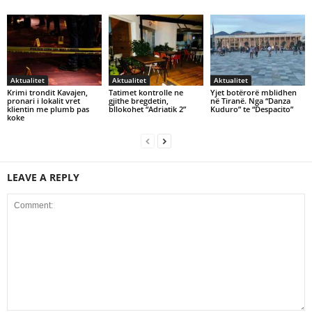
Aktualitet
Aktualitet
Aktualitet
Krimi trondit Kavajen,
Tatimet kontrolle ne
Yjet botërorë mblidhen
pronari i lokalit vret
gjithe bregdetin,
në Tiranë. Nga “Danza
klientin me plumb pas
bllokohet “Adriatik 2”
Kuduro” te “Despacito”
koke
LEAVE A REPLY