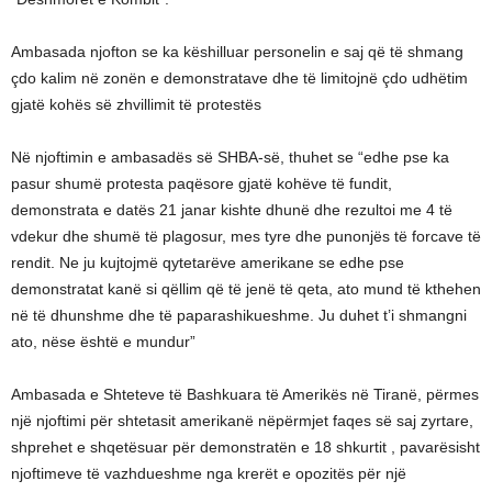
Ambasada njofton se ka këshilluar personelin e saj që të shmang
çdo kalim në zonën e demonstratave dhe të limitojnë çdo udhëtim
gjatë kohës së zhvillimit të protestës
Në njoftimin e ambasadës së SHBA-së, thuhet se “edhe pse ka
pasur shumë protesta paqësore gjatë kohëve të fundit,
demonstrata e datës 21 janar kishte dhunë dhe rezultoi me 4 të
vdekur dhe shumë të plagosur, mes tyre dhe punonjës të forcave të
rendit. Ne ju kujtojmë qytetarëve amerikane se edhe pse
demonstratat kanë si qëllim që të jenë të qeta, ato mund të kthehen
në të dhunshme dhe të paparashikueshme. Ju duhet t’i shmangni
ato, nëse është e mundur”
Ambasada e Shteteve të Bashkuara të Amerikës në Tiranë, përmes
një njoftimi për shtetasit amerikanë nëpërmjet faqes së saj zyrtare,
shprehet e shqetësuar për demonstratën e 18 shkurtit , pavarësisht
njoftimeve të vazhdueshme nga krerët e opozitës për një