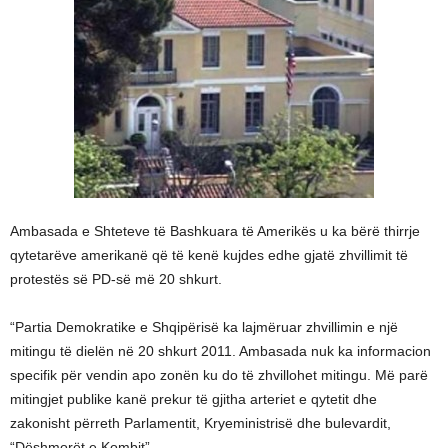
Ambasada e Shteteve të Bashkuara të Amerikës u ka bërë thirrje
qytetarëve amerikanë që të kenë kujdes edhe gjatë zhvillimit të
protestës së PD-së më 20 shkurt.
“Partia Demokratike e Shqipërisë ka lajmëruar zhvillimin e një
mitingu të dielën në 20 shkurt 2011. Ambasada nuk ka informacion
specifik për vendin apo zonën ku do të zhvillohet mitingu. Më parë
mitingjet publike kanë prekur të gjitha arteriet e qytetit dhe
zakonisht përreth Parlamentit, Kryeministrisë dhe bulevardit,
“Dëshmorët e Kombit”.