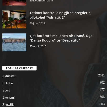
10 December, 2019
Tatimet kontrolle ne gjithe bregdetin,
bllokohet “Adriatik 2”
30 July, 2018
Yjet botërorë mblidhen në Tiranë. Nga
“Danza Kuduro” te “Despacito”
25 April, 2018
POPULAR CATEGORY
2611
Aktualitet
702
Politike
477
Sport
306
Ekonomi
303
ShowBiz