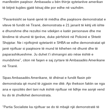
manifestim paqësor. Ambasada u bën thirrje qytetarëve amerikan
të bëjnë kujdes gjatë kësaj dite por edhe në vazhdim.
“Pavarësisht se kanë qenë të mëdha dhe paqësore demonstratat e
viteve të fundit në Tiranë, demonstrata e 21 janarit të këtij viti ishte
e dhunshme dhe rezultoi me vdekjen e katër personave dhe me
lëndime të shumë të tjerëve, duke përfshirë në Policinë e Shtetit
Shqiptar. Ne i njoftojmë qytetarët e SHBA se edhe demonstratat që
janë njoftuar si paqësore të mund të kthehen në dhunë dhe të
paparashikueshme. Ju duhet t’i shmangni ato nëse është e
mundshme”, citon në faqen e saj zyrtare të Ambasadës Amerikane
në Tiranë.
Sipas Ambasadës Amerikane, të dhënat e fundit flasin për
demonstrata që mund të zgjasin me ditë. Ajo thekson faktin se nga
ana e opozitës deri tani nuk është njoftuar në lidhje me asnjë vend
ku do të zhvillohet demonstrata.
“Partia Socialiste ka njoftuar se do të mbajë një demonstratë të