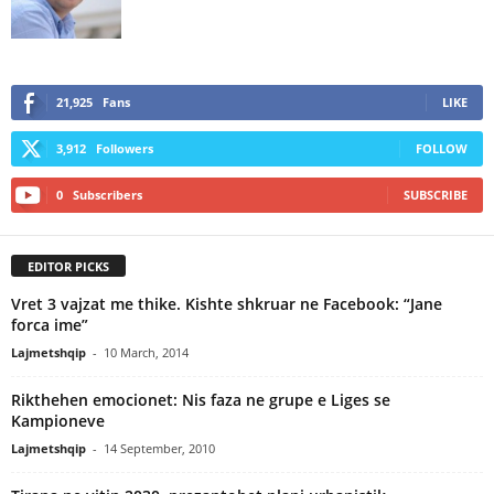
21,925
Fans
LIKE
3,912
Followers
FOLLOW
0
Subscribers
SUBSCRIBE
EDITOR PICKS
Vret 3 vajzat me thike. Kishte shkruar ne Facebook: “Jane
forca ime”
Lajmetshqip
-
10 March, 2014
Rikthehen emocionet: Nis faza ne grupe e Liges se
Kampioneve
Lajmetshqip
-
14 September, 2010