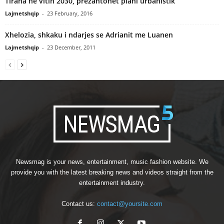
Tirana ne vitin 2030, prezantohet plani urbanistik
Lajmetshqip
-
23 February, 2016
Xhelozia, shkaku i ndarjes se Adrianit me Luanen
Lajmetshqip
-
23 December, 2011
Newsmag is your news, entertainment, music fashion website. We
provide you with the latest breaking news and videos straight from the
entertainment industry.
Contact us:
contact@yoursite.com