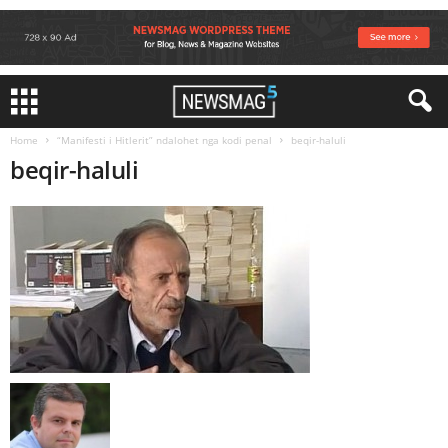
Home
“Manifesti i Hitlerit” ndalohet nga kodi penal
beqir-haluli
beqir-haluli