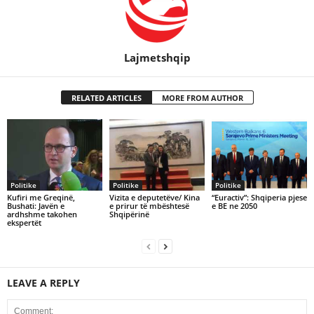
Lajmetshqip
RELATED ARTICLES
MORE FROM AUTHOR
Politike
Politike
Politike
Kufiri me Greqinë,
Vizita e deputetëve/ Kina
“Euractiv”: Shqiperia pjese
Bushati: Javën e
e prirur të mbështesë
e BE ne 2050
ardhshme takohen
Shqipërinë
ekspertët
LEAVE A REPLY