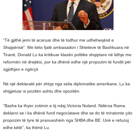
“Të gjithë jemi të acaruar dhe të lodhur me udhëheqësit e
Shqipërisë”. Me këto fjalë ambasadori i Shteteve të Bashkuara në
Tiranë, Donald Lu ka kritikuar klasën politike shqiptare në lidhje me
reformën në drejtësi, por ka dhënë edhe një propozim të fundit për
zgjidhjen e ngërçit.
Në një deklaratë për shtyp nga selia diplomatike amerikane, Lu ka
shigjetuar si pozitën ashtu dhe opozitën.
“Basha ka thyer zotimin e tij ndaj Victoria Nuland. Ndërsa Rama
deklaroi se i ka dhënë fund negociatave dhe se do të miratonte çdo
propozim të tyre të pranueshëm nga SHBA dhe BE. Unë e refuzoj
edhe këtë”, ka thënë Lu.