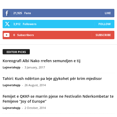
21,925
Fans
LIKE
3,912
Followers
FOLLOW
0
Subscribers
SUBSCRIBE
EDITOR PICKS
Koreografi Albi Nako rrefen semundjen e tij
Lajmetshqip
-
3 January, 2017
Tahiri: Kush ndërton pa leje gjykohet për krim mjedisor
Lajmetshqip
-
26 August, 2014
Femijet e QKKF-se marrin pjese ne Festivalin Nderkombetar te
Femijeve “Joy of Europe”
Lajmetshqip
-
2 October, 2014