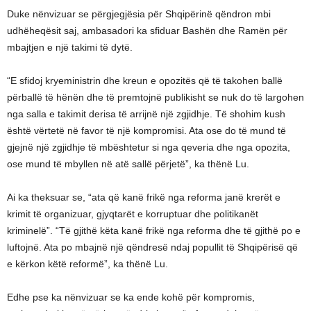
Duke nënvizuar se përgjegjësia për Shqipërinë qëndron mbi
udhëheqësit saj, ambasadori ka sfiduar Bashën dhe Ramën për
mbajtjen e një takimi të dytë.
“E sfidoj kryeministrin dhe kreun e opozitës që të takohen ballë
përballë të hënën dhe të premtojnë publikisht se nuk do të largohen
nga salla e takimit derisa të arrijnë një zgjidhje. Të shohim kush
është vërtetë në favor të një kompromisi. Ata ose do të mund të
gjejnë një zgjidhje të mbështetur si nga qeveria dhe nga opozita,
ose mund të mbyllen në atë sallë përjetë”, ka thënë Lu.
Ai ka theksuar se, “ata që kanë frikë nga reforma janë krerët e
krimit të organizuar, gjyqtarët e korruptuar dhe politikanët
kriminelë”. “Të gjithë këta kanë frikë nga reforma dhe të gjithë po e
luftojnë. Ata po mbajnë një qëndresë ndaj popullit të Shqipërisë që
e kërkon këtë reformë”, ka thënë Lu.
Edhe pse ka nënvizuar se ka ende kohë për kompromis,