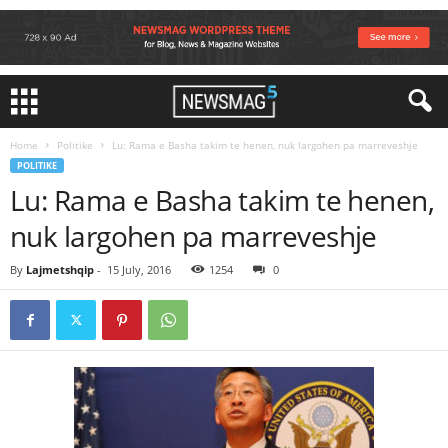
Home
Politike
Lu: Rama e Basha takim te henen, nuk largohen pa marreveshje
POLITIKE
Lu: Rama e Basha takim te henen,
nuk largohen pa marreveshje
By
Lajmetshqip
-
15 July, 2016
1254
0