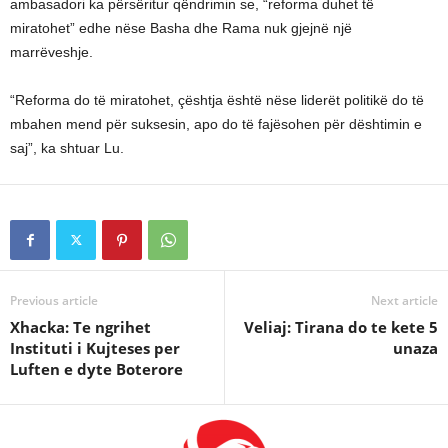
ambasadori ka përsëritur qëndrimin se, “reforma duhet të
miratohet” edhe nëse Basha dhe Rama nuk gjejnë një
marrëveshje.
“Reforma do të miratohet, çështja është nëse liderët politikë do të
mbahen mend për suksesin, apo do të fajësohen për dështimin e
saj”, ka shtuar Lu.
Previous article
Next article
Xhacka: Te ngrihet
Veliaj: Tirana do te kete 5
Instituti i Kujteses per
unaza
Luften e dyte Boterore