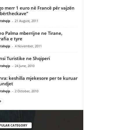
o merr 1 euro në Francë për vajzën
bërtheckave”
tshqip
-
21 August, 2011
eo Palma mberrijne ne Tirane,
rafia e tyre
tshqip
-
4 November, 2011
nsi Turistike ne Shqiperi
tshqip
-
24 June, 2010
ra: keshilla mjekesore per te kuruar
undjet
tshqip
-
2 October, 2010
PULAR CATEGORY