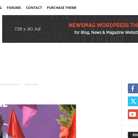
G
FORUMS
CONTACT
PURCHASE THEME
 beri policise
edi-rama
EDI