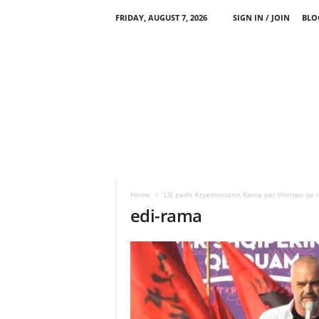
FRIDAY, AUGUST 7, 2026
SIGN IN / JOIN
BLO
Home
LSI padit Kryeministrin Rama per thirrjen qe i
edi-rama