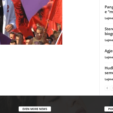
Pang
e “m
Lajme
Ster
biog
Lajme
Agje
Lajme
Hudh
sem
Lajme
EVEN MORE NEWS
PO