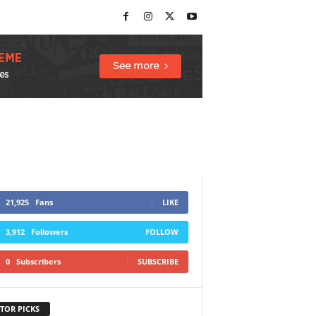
21,925
Fans
LIKE
3,912
Followers
FOLLOW
0
Subscribers
SUBSCRIBE
TOR PICKS