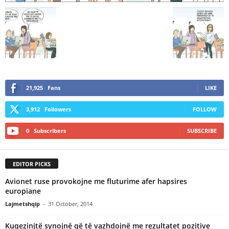
21,925
Fans
LIKE
3,912
Followers
FOLLOW
0
Subscribers
SUBSCRIBE
EDITOR PICKS
Avionet ruse provokojne me fluturime afer hapsires
europiane
Lajmetshqip
-
31 October, 2014
Kuqezinjtë synojnë që të vazhdojnë me rezultatet pozitive