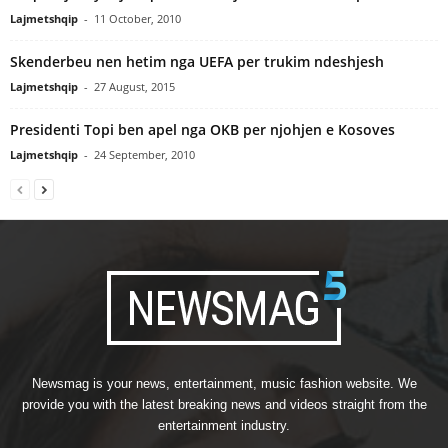
Lajmetshqip
-
11 October, 2010
Skenderbeu nen hetim nga UEFA per trukim ndeshjesh
Lajmetshqip
-
27 August, 2015
Presidenti Topi ben apel nga OKB per njohjen e Kosoves
Lajmetshqip
-
24 September, 2010
Newsmag is your news, entertainment, music fashion website. We
provide you with the latest breaking news and videos straight from the
entertainment industry.