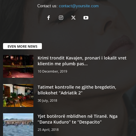
Contact us:
contact@yoursite.com
EVEN MORE NEWS
Krimi trondit Kavajen, pronari i lokalit vret
klientin me plumb pas...
10 December, 2019
Tatimet kontrolle ne gjithe bregdetin,
bllokohet “Adriatik 2”
30 July, 2018
Yjet botërorë mblidhen në Tiranë. Nga
“Danza Kuduro” te “Despacito”
25 April, 2018