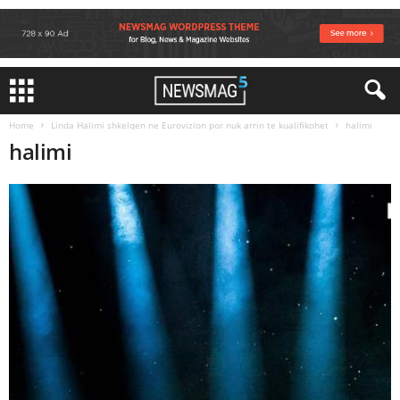
Home
Linda Halimi shkelqen ne Eurovizion por nuk arrin te kualifikohet
halimi
halimi