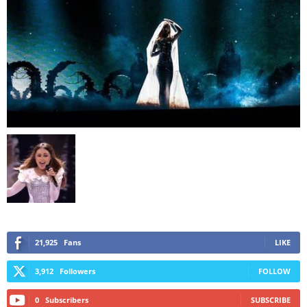
21,925
Fans
LIKE
3,912
Followers
FOLLOW
0
Subscribers
SUBSCRIBE