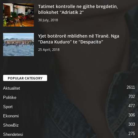
Tatimet kontrolle ne gjithe bregdetin,
bllokohet “Adriatik 2”
30 July, 2018
Yjet botërorë mblidhen në Tiranë. Nga
“Danza Kuduro” te “Despacito”
25 April, 2018
POPULAR CATEGORY
2611
Aktualitet
702
Politike
477
Sport
306
Ekonomi
303
ShowBiz
275
Shendetesi