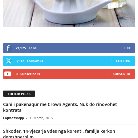
21,925
Fans
LIKE
3,912
Followers
FOLLOW
0
Subscribers
SUBSCRIBE
EDITOR PICKS
Cani i pakenaqur me Crown Agents. Nuk do rinovohet
kontrata
Lajmetshqip
-
31 March, 2015
Shkoder, 14-vjecarja vdes nga korenti. familja kerkon
demshperblim