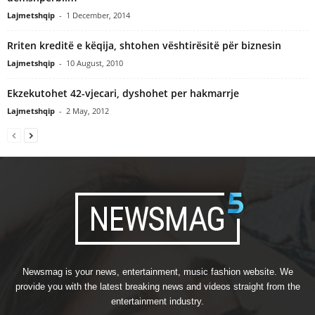
Lajmetshqip
-
1 December, 2014
Rriten kreditë e këqija, shtohen vështirësitë për biznesin
Lajmetshqip
-
10 August, 2010
Ekzekutohet 42-vjecari, dyshohet per hakmarrje
Lajmetshqip
-
2 May, 2012
Newsmag is your news, entertainment, music fashion website. We
provide you with the latest breaking news and videos straight from the
entertainment industry.