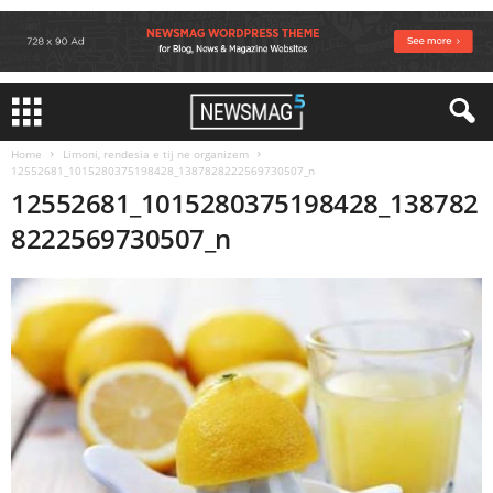
Home
Limoni, rendesia e tij ne organizem
12552681_1015280375198428_1387828222569730507_n
12552681_1015280375198428_138782
8222569730507_n