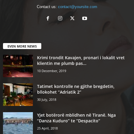
Contact us:
contact@yoursite.com
EVEN MORE NEWS
Krimi trondit Kavajen, pronari i lokalit vret
klientin me plumb pas...
10 December, 2019
Tatimet kontrolle ne gjithe bregdetin,
bllokohet “Adriatik 2”
30 July, 2018
Yjet botërorë mblidhen në Tiranë. Nga
“Danza Kuduro” te “Despacito”
25 April, 2018