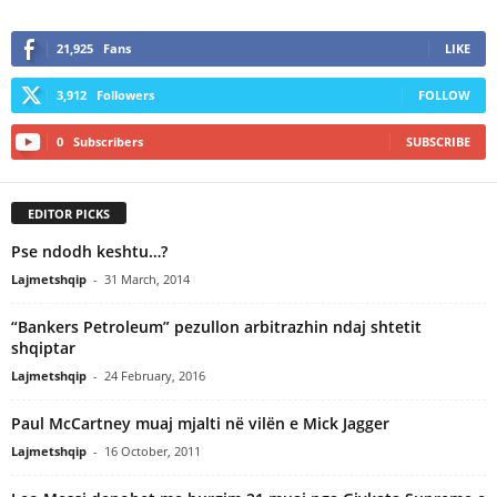
21,925
Fans
LIKE
3,912
Followers
FOLLOW
0
Subscribers
SUBSCRIBE
EDITOR PICKS
Pse ndodh keshtu…?
Lajmetshqip
-
31 March, 2014
“Bankers Petroleum” pezullon arbitrazhin ndaj shtetit
shqiptar
Lajmetshqip
-
24 February, 2016
Paul McCartney muaj mjalti në vilën e Mick Jagger
Lajmetshqip
-
16 October, 2011