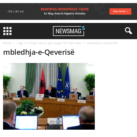
Home
Ligji i ri, hiqet tatimi për pagat 30 mijë lekë
mbledhja-e-Qeverisë
mbledhja-e-Qeverisë