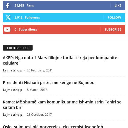
21,925
Fans
LIKE
3,912
Followers
FOLLOW
0
Subscribers
SUBSCRIBE
EDITOR PICKS
AKEP: Nga data 1 Mars fillojne tarifat e reja per kompanite
celulare
Lajmetshqip
-
26 February, 2011
Presidenti Nishani pritet me kenge ne Bujanoc
Lajmetshqip
-
8 March, 2017
Rama: Më shumë kam komunikuar me ish-ministrin Tahiri se
sa tim bir
Lajmetshqip
-
23 October, 2017
Oslo, sulmuesi një norvergjez, ekstremist ksenofob