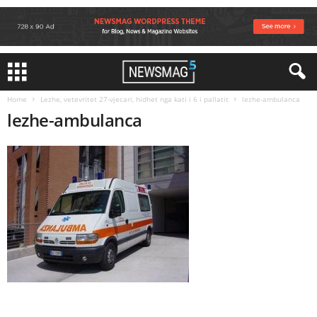
Home
Lezhe, vetevritet 27-vjecari, hidhet nga kati i 6 i pallatit
lezhe-ambulanca
lezhe-ambulanca