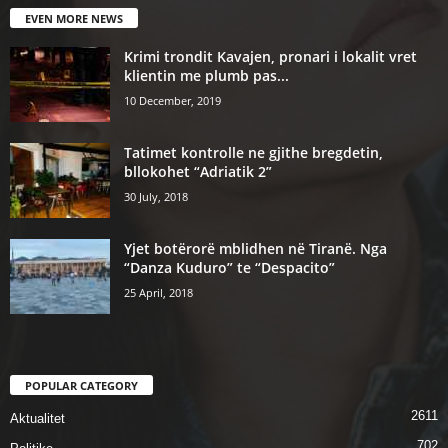
EVEN MORE NEWS
Krimi trondit Kavajen, pronari i lokalit vret
klientin me plumb pas...
10 December, 2019
Tatimet kontrolle ne gjithe bregdetin,
bllokohet “Adriatik 2”
30 July, 2018
Yjet botërorë mblidhen në Tiranë. Nga
“Danza Kuduro” te “Despacito”
25 April, 2018
POPULAR CATEGORY
2611
Aktualitet
702