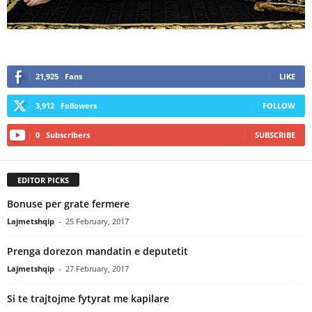
21,925
Fans
LIKE
3,912
Followers
FOLLOW
0
Subscribers
SUBSCRIBE
EDITOR PICKS
Bonuse per grate fermere
Lajmetshqip
-
25 February, 2017
Prenga dorezon mandatin e deputetit
Lajmetshqip
-
27 February, 2017
Si te trajtojme fytyrat me kapilare