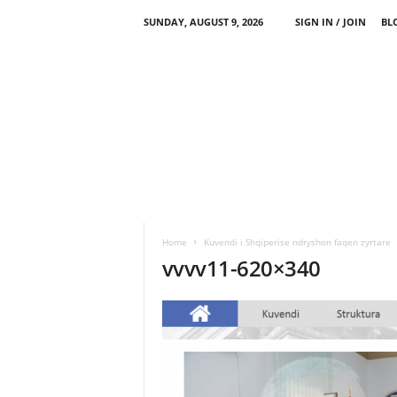
SUNDAY, AUGUST 9, 2026
SIGN IN / JOIN
BL
Home
Kuvendi i Shqiperise ndryshon faqen zyrtare
vvvv11-620×340