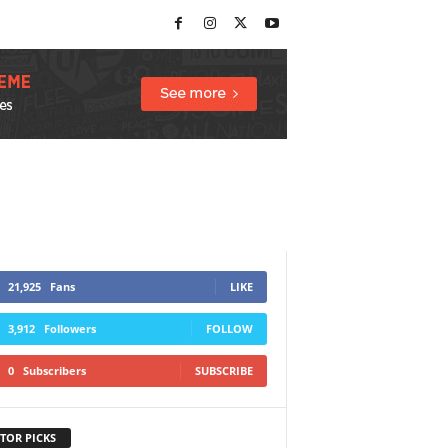
21,925
Fans
LIKE
3,912
Followers
FOLLOW
0
Subscribers
SUBSCRIBE
TOR PICKS