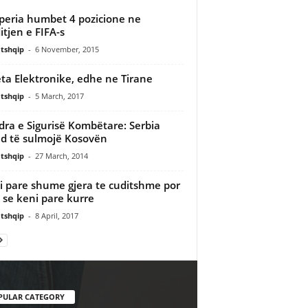
peria humbet 4 pozicione ne
itjen e FIFA-s
tshqip
-
6 November, 2015
ta Elektronike, edhe ne Tirane
tshqip
-
5 March, 2017
ra e Sigurisë Kombëtare: Serbia
 të sulmojë Kosovën
tshqip
-
27 March, 2014
 pare shume gjera te cuditshme por
 se keni pare kurre
tshqip
-
8 April, 2017
PULAR CATEGORY