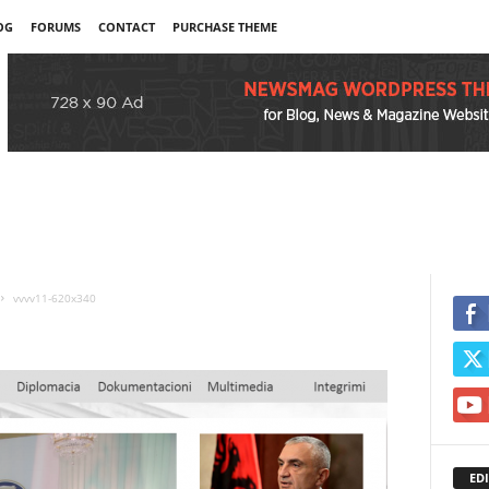
OG
FORUMS
CONTACT
PURCHASE THEME
vvvv11-620x340
EDI