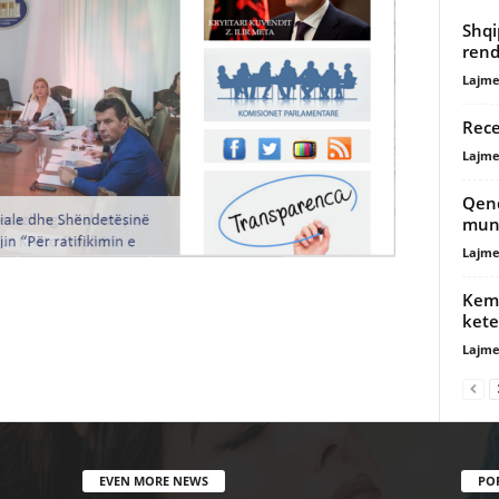
Shqi
rend
Lajme
Rece
Lajme
Qend
mund
Lajme
Kemi
kete
Lajme
EVEN MORE NEWS
PO