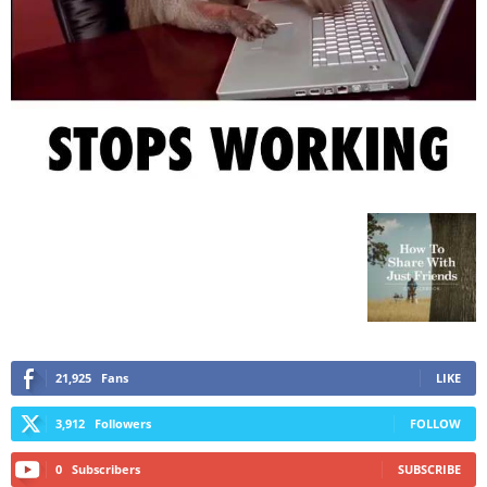
21,925
Fans
LIKE
3,912
Followers
FOLLOW
0
Subscribers
SUBSCRIBE