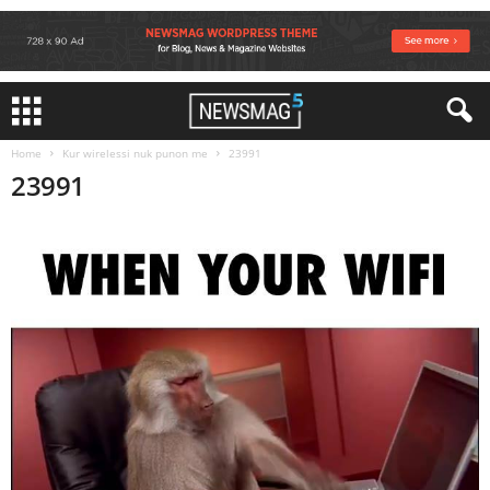
Home
Kur wirelessi nuk punon me
23991
23991