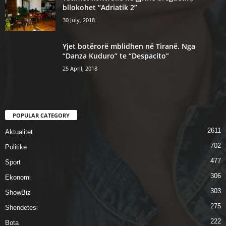
bllokohet “Adriatik 2”
30 July, 2018
Yjet botërorë mblidhen në Tiranë. Nga
“Danza Kuduro” te “Despacito”
25 April, 2018
POPULAR CATEGORY
2611
Aktualitet
702
Politike
477
Sport
306
Ekonomi
303
ShowBiz
275
Shendetesi
222
Bota