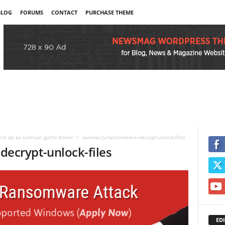
BLOG
FORUMS
CONTACT
PURCHASE THEME
rik qe ka sulmuar gjithe boten
wannacry-ransomware-decrypt-unlock-files
ecrypt-unlock-files
EDI