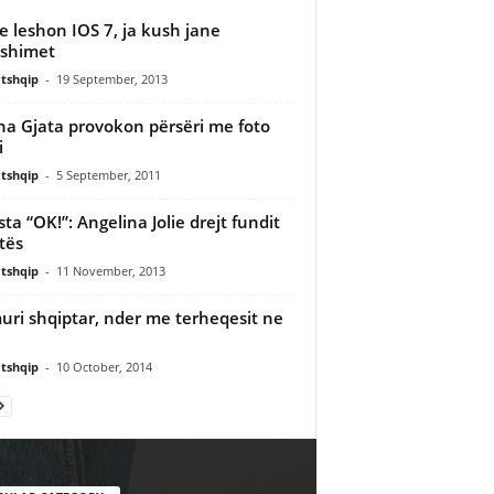
e leshon IOS 7, ja kush jane
shimet
tshqip
-
19 September, 2013
na Gjata provokon përsëri me foto
i
tshqip
-
5 September, 2011
sta “OK!”: Angelina Jolie drejt fundit
etës
tshqip
-
11 November, 2013
uri shqiptar, nder me terheqesit ne
tshqip
-
10 October, 2014