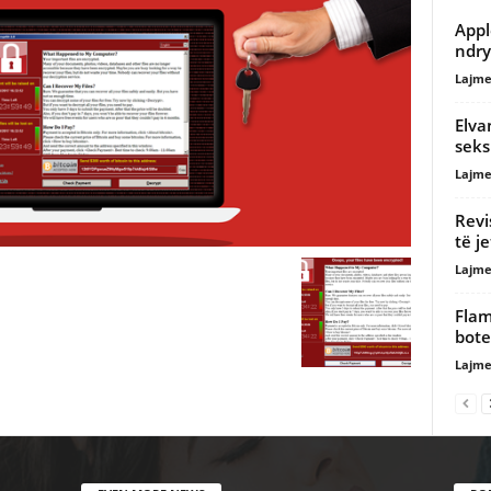
Appl
ndry
Lajme
Elva
seks
Lajme
Revi
të j
Lajme
Flam
bote
Lajme