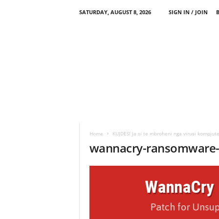
SATURDAY, AUGUST 8, 2026
SIGN IN / JOIN
Home
KUJDES! Ja si te mbroheni nga virusi kompjute
wannacry-ransomware-d