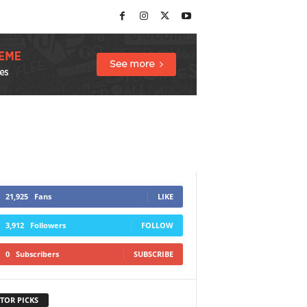
21,925
Fans
LIKE
3,912
Followers
FOLLOW
0
Subscribers
SUBSCRIBE
TOR PICKS