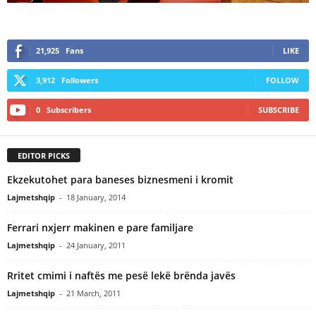
21,925
Fans
LIKE
3,912
Followers
FOLLOW
0
Subscribers
SUBSCRIBE
EDITOR PICKS
Ekzekutohet para baneses biznesmeni i kromit
Lajmetshqip
-
18 January, 2014
Ferrari nxjerr makinen e pare familjare
Lajmetshqip
-
24 January, 2011
Rritet cmimi i naftës me pesë lekë brënda javës
Lajmetshqip
-
21 March, 2011