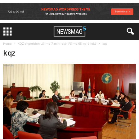
Home
KQZ shperblen LSI me 7 mln lekë, PS me 65 mijë lekë
kqz
kqz