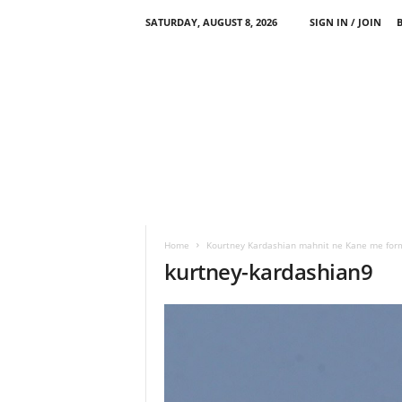
SATURDAY, AUGUST 8, 2026
SIGN IN / JOIN
Home
Kourtney Kardashian mahnit ne Kane me form
kurtney-kardashian9