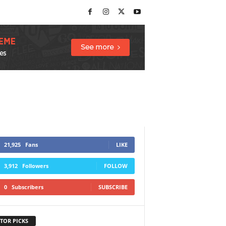
21,925
Fans
LIKE
3,912
Followers
FOLLOW
0
Subscribers
SUBSCRIBE
TOR PICKS