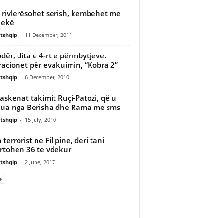
 rivlerësohet serish, kembehet me
lekë
tshqip
-
11 December, 2011
dër, dita e 4-rt e përmbytjeve.
acionet për evakuimin, “Kobra 2”
tshqip
-
6 December, 2010
askenat takimit Ruçi-Patozi, që u
tua nga Berisha dhe Rama me sms
tshqip
-
15 July, 2010
terrorist ne Filipine, deri tani
rtohen 36 te vdekur
tshqip
-
2 June, 2017