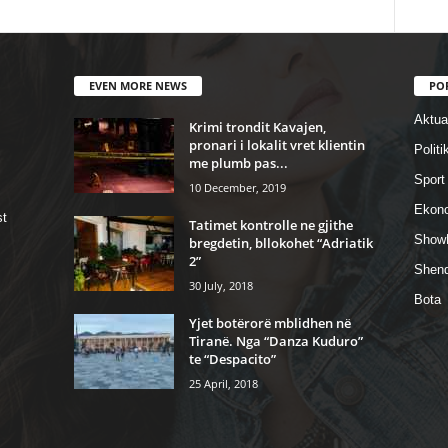
EVEN MORE NEWS
PO
Aktual
Krimi trondit Kavajen,
pronari i lokalit vret klientin
Politi
me plumb pas...
Sport
10 December, 2019
Ekon
st
Tatimet kontrolle ne gjithe
Show
bregdetin, bllokohet “Adriatik
2”
Shend
30 July, 2018
Bota
Yjet botërorë mblidhen në
Tiranë. Nga “Danza Kuduro”
te “Despacito”
25 April, 2018