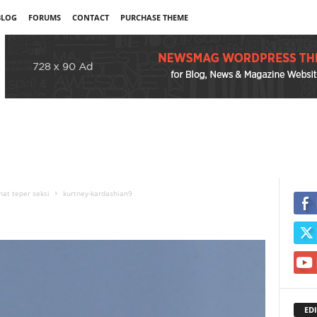
BLOG
FORUMS
CONTACT
PURCHASE THEME
at teper seksi
kurtney-kardashian9
EDI