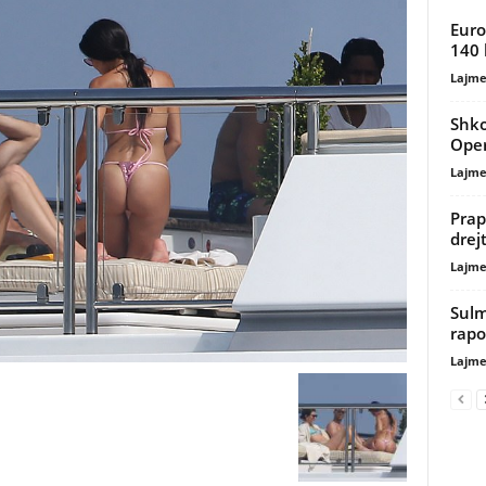
Euro
140 
Lajme
Shko
Oper
Lajme
Prap
drej
Lajme
Sulm 
rapo
Lajme