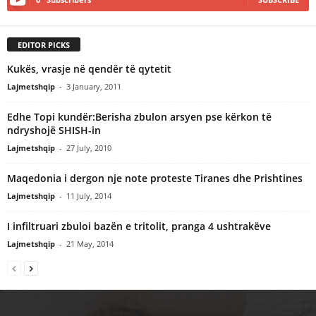
EDITOR PICKS
Kukës, vrasje në qendër të qytetit
Lajmetshqip
-
3 January, 2011
Edhe Topi kundër:Berisha zbulon arsyen pse kërkon të
ndryshojë SHISH-in
Lajmetshqip
-
27 July, 2010
Maqedonia i dergon nje note proteste Tiranes dhe Prishtines
Lajmetshqip
-
11 July, 2014
I infiltruari zbuloi bazën e tritolit, pranga 4 ushtrakëve
Lajmetshqip
-
21 May, 2014