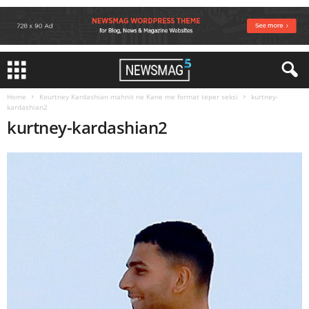
Home
Kourtney Kardashian mahnit ne Kane me format teper seksi
kurtney-
kardashian2
kurtney-kardashian2