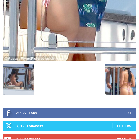
21,925
Fans
LIKE
3,912
Followers
FOLLOW
0
Subscribers
SUBSCRIBE