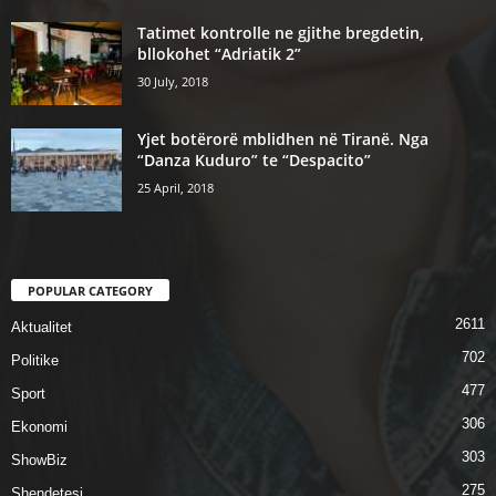
Tatimet kontrolle ne gjithe bregdetin,
bllokohet “Adriatik 2”
30 July, 2018
Yjet botërorë mblidhen në Tiranë. Nga
“Danza Kuduro” te “Despacito”
25 April, 2018
POPULAR CATEGORY
2611
Aktualitet
702
Politike
477
Sport
306
Ekonomi
303
ShowBiz
275
Shendetesi