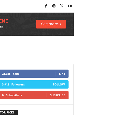
21,925
Fans
LIKE
3,912
Followers
FOLLOW
0
Subscribers
SUBSCRIBE
TOR PICKS