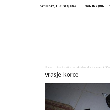
SATURDAY, AUGUST 8, 2026
SIGN IN / JOIN
Home
Korçë, vetëvritet aksidentalisht me armë 30-v
vrasje-korce