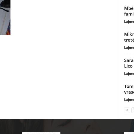
Mbër
fami
Lajme
Mikr
tret
Lajme
Sara
Lico
Lajme
Tom 
vras
Lajme