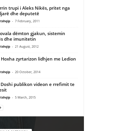
rin trupi i Aleks Nikës, pritet nga
ljarë dhe deputetë
tshqip
-
7 February, 2011
ovala dëmton gjakun, sistemin
ës dhe imunitetin
tshqip
-
21 August, 2012
 Hoxha zyrtarizon lidhjen me Ledion
tshqip
-
20 October, 2014
Doshi publikon videon e rrefimit te
esit
tshqip
-
5 March, 2015