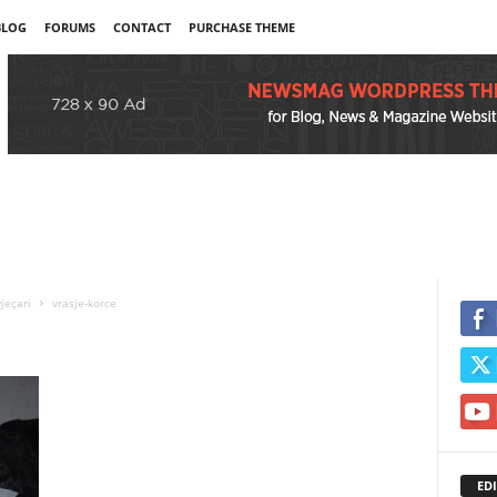
BLOG
FORUMS
CONTACT
PURCHASE THEME
jeçari
vrasje-korce
EDI