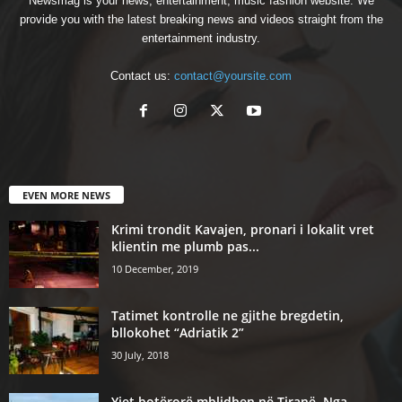
Newsmag is your news, entertainment, music fashion website. We
provide you with the latest breaking news and videos straight from the
entertainment industry.
Contact us:
contact@yoursite.com
EVEN MORE NEWS
Krimi trondit Kavajen, pronari i lokalit vret
klientin me plumb pas...
10 December, 2019
Tatimet kontrolle ne gjithe bregdetin,
bllokohet “Adriatik 2”
30 July, 2018
Yjet botërorë mblidhen në Tiranë. Nga