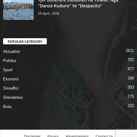
“Danza Kuduro” te “Despacito”
25 April, 2018
POPULAR CATEGORY
2611
Aktualitet
702
Politike
477
Sport
306
Ekonomi
303
ShowBiz
275
Shendetesi
222
Bota
Disclaimer
Privacy
Advertisement
Contact Us