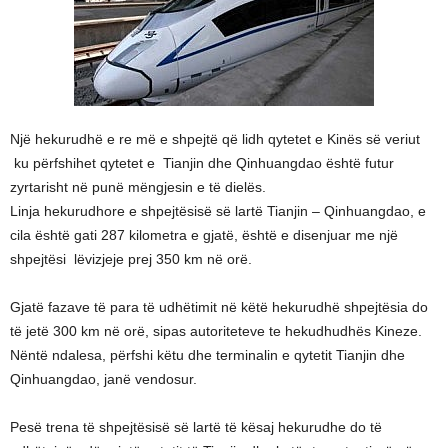
Një hekurudhë e re më e shpejtë që lidh qytetet e Kinës së veriut
ku përfshihet qytetet e Tianjin dhe Qinhuangdao është futur
zyrtarisht në punë mëngjesin e të dielës.
Linja hekurudhore e shpejtësisë së lartë Tianjin – Qinhuangdao, e
cila është gati 287 kilometra e gjatë, është e disenjuar me një
shpejtësi lëvizjeje prej 350 km në orë.
Gjatë fazave të para të udhëtimit në këtë hekurudhë shpejtësia do
të jetë 300 km në orë, sipas autoriteteve te hekudhudhës Kineze.
Nëntë ndalesa, përfshi këtu dhe terminalin e qytetit Tianjin dhe
Qinhuangdao, janë vendosur.
Pesë trena të shpejtësisë së lartë të kësaj hekurudhe do të