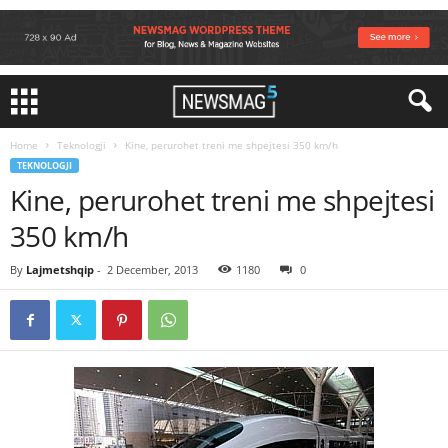
Home
Teknologji
Kine, perurohet treni me shpejtesi 350 km/h
TEKNOLOGJI
Kine, perurohet treni me shpejtesi
350 km/h
By
Lajmetshqip
-
2 December, 2013
1180
0