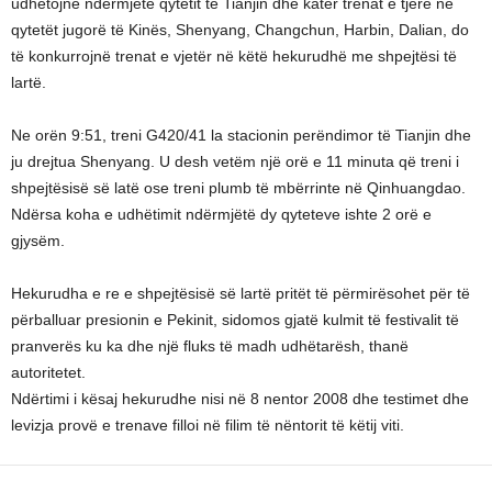
udhëtojnë ndërmjetë qytetit të Tianjin dhe katër trenat e tjerë në
qytetët jugorë të Kinës, Shenyang, Changchun, Harbin, Dalian, do
të konkurrojnë trenat e vjetër në këtë hekurudhë me shpejtësi të
lartë.
Ne orën 9:51, treni G420/41 la stacionin perëndimor të Tianjin dhe
ju drejtua Shenyang. U desh vetëm një orë e 11 minuta që treni i
shpejtësisë së latë ose treni plumb të mbërrinte në Qinhuangdao.
Ndërsa koha e udhëtimit ndërmjëtë dy qyteteve ishte 2 orë e
gjysëm.
Hekurudha e re e shpejtësisë së lartë pritët të përmirësohet për të
përballuar presionin e Pekinit, sidomos gjatë kulmit të festivalit të
pranverës ku ka dhe një fluks të madh udhëtarësh, thanë
autoritetet.
Ndërtimi i kësaj hekurudhe nisi në 8 nentor 2008 dhe testimet dhe
levizja provë e trenave filloi në filim të nëntorit të këtij viti.