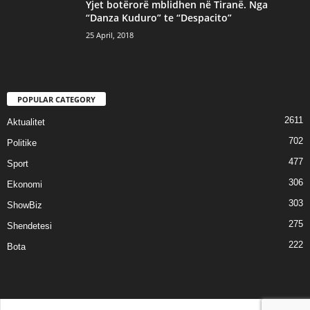
Yjet botërorë mblidhen në Tiranë. Nga
“Danza Kuduro” te “Despacito”
25 April, 2018
POPULAR CATEGORY
2611
Aktualitet
702
Politike
477
Sport
306
Ekonomi
303
ShowBiz
275
Shendetesi
222
Bota