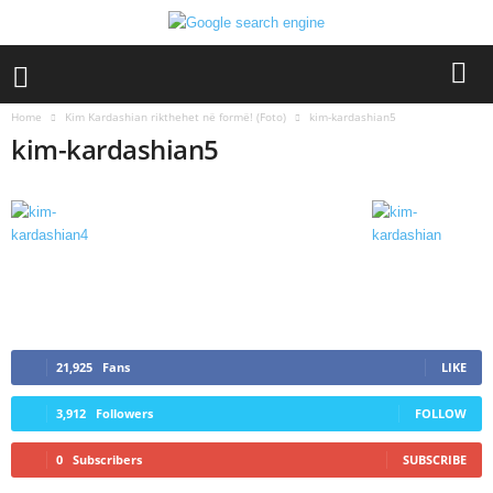
Home
Kim Kardashian rikthehet në formë! (Foto)
kim-kardashian5
kim-kardashian5
21,925
Fans
LIKE
3,912
Followers
FOLLOW
0
Subscribers
SUBSCRIBE