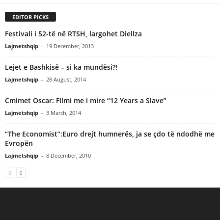
EDITOR PICKS
Festivali i 52-të në RTSH, largohet Diellza
Lajmetshqip
-
19 December, 2013
Lejet e Bashkisë – si ka mundësi?!
Lajmetshqip
-
28 August, 2014
Cmimet Oscar: Filmi me i mire “12 Years a Slave”
Lajmetshqip
-
3 March, 2014
“The Economist”:Euro drejt humnerës, ja se çdo të ndodhë me
Evropën
Lajmetshqip
-
8 December, 2010