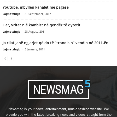
Youtube, mbyllen kanalet me pagese
Lajmetshqip
-
21 September, 2017
Fier, vritet një kambist në qendër të qytetit
Lajmetshqip
-
28 August, 2011
Ja cilat janë ngjarjet që do të “trondisin” vendin në 2011-ën
Lajmetshqip
-
5 January, 2011
Newsmag is your news, entertainment, music fashion website. We
provide you with the latest breaking news and videos straight from the