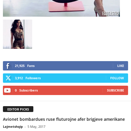
21,925
Fans
LIKE
3,912
Followers
FOLLOW
0
Subscribers
SUBSCRIBE
EDITOR PICKS
Avionet bombardues ruse fluturojne afer brigjeve amerikane
Lajmetshqip
-
5 May, 2017