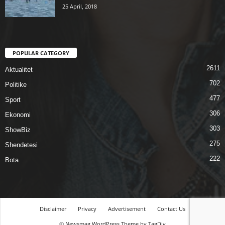
25 April, 2018
POPULAR CATEGORY
2611
Aktualitet
702
Politike
477
Sport
306
Ekonomi
303
ShowBiz
275
Shendetesi
222
Bota
Disclaimer
Privacy
Advertisement
Contact Us
© Newsmag WordPress Theme by TagDiv