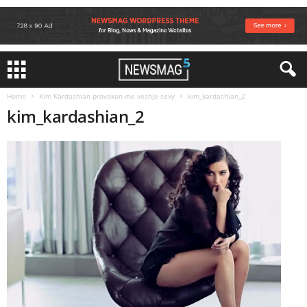
Home
Kim Kardashian provokon me veshje sexy
kim_kardashian_2
kim_kardashian_2