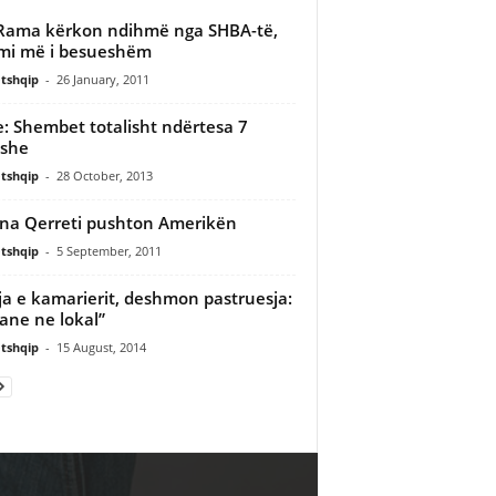
Rama kërkon ndihmë nga SHBA-të,
mi më i besueshëm
tshqip
-
26 January, 2011
e: Shembet totalisht ndërtesa 7
ëshe
tshqip
-
28 October, 2013
na Qerreti pushton Amerikën
tshqip
-
5 September, 2011
ja e kamarierit, deshmon pastruesja:
rane ne lokal”
tshqip
-
15 August, 2014