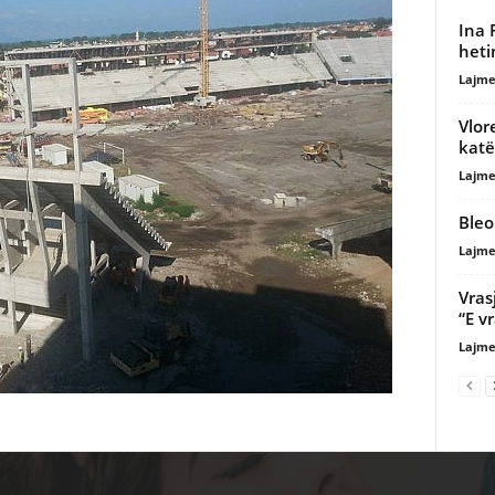
Ina 
heti
Lajme
Vlor
kat
Lajme
Bleo
Lajme
Vras
“E v
Lajme