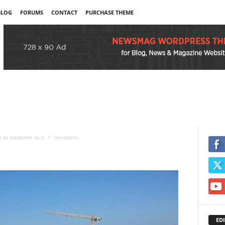
BLOG
FORUMS
CONTACT
PURCHASE THEME
 te stadiumit te ri
loro-borici
EDI