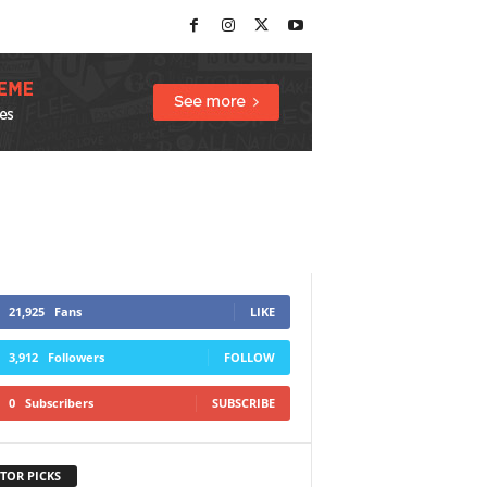
21,925
Fans
LIKE
3,912
Followers
FOLLOW
0
Subscribers
SUBSCRIBE
TOR PICKS